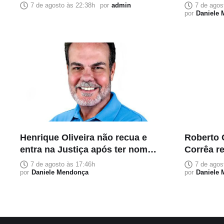
e coloca confiança acima da
suplente
7 de agosto às 22:38h
por
admin
7 de agos
composição política
acomodaç
por
Daniele
Henrique Oliveira não recua e
Roberto 
entra na Justiça após ter nome
Corrêa r
retirado do PL na corrida ao
reeleiçã
7 de agosto às 17:46h
7 de agos
Senado
por
Daniele Mendonça
por
Daniele