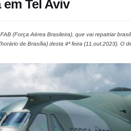
 em Tel Aviv
FAB (Força Aérea Brasileira), que vai repatriar bra
horário de Brasília) desta 4ª feira (11.out.2023). O 
 brasileiros repatriados chegaram a Brasília (DF) n
…