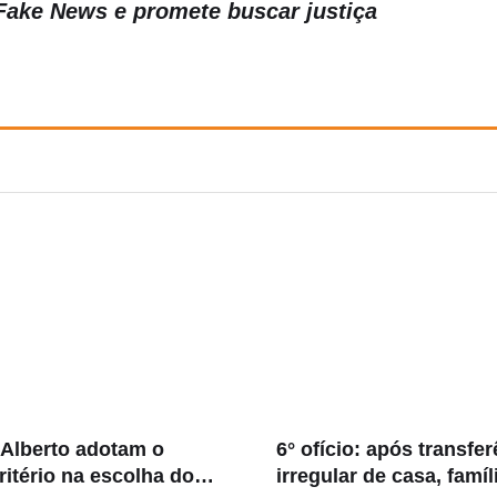
Fake News e promete buscar justiça
 Alberto adotam o
6° ofício: após transfe
itério na escolha dos
irregular de casa, famí