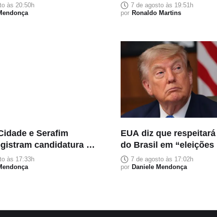
s: confiança acima da
pessoas teme despejo
to às 20:50h
7 de agosto às 19:51h
ão política
 Mendonça
por
Ronaldo Martins
Cidade e Serafim
EUA diz que respeitará
egistram candidatura à
do Brasil em “eleições 
o no TRE-AM
justas”
to às 17:33h
7 de agosto às 17:02h
 Mendonça
por
Daniele Mendonça