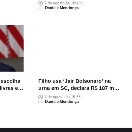
rica e declara patrimônio de R$
7 de agosto às 18:48h
118 milhões
por
Daniele Mendonça
 escolha
Filho usa ‘Jair Bolsonaro’ na
livres e
urna em SC, declara R$ 187 mil
em bens
7 de agosto às 16:33h
por
Daniele Mendonça