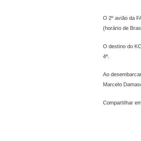
O 2º avião da F
(horário de Brasí
O destino do KC
4ª.
Ao desembarcar,
Marcelo Damasce
Compartilhar e