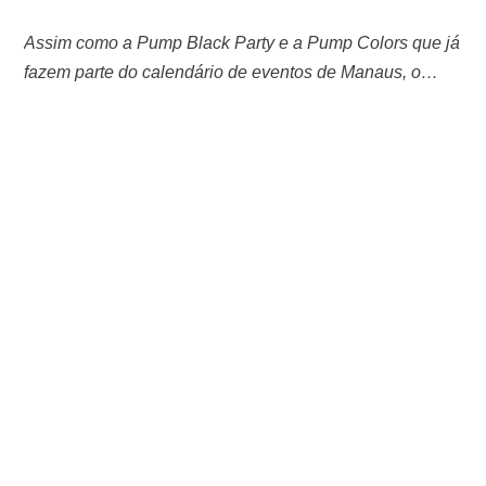
Assim como a Pump Black Party e a Pump Colors que já
fazem parte do calendário de eventos de Manaus, o
Carnaval Premium de Manaus, intitulado este ano como
Bloco Receba, abre oficialmente a temporada de
esquentas para a tão aguardada folia de 2023. O evento
que está marcado para acontecer no dia 03 de …