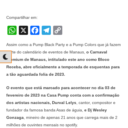
Compartilhar em:
W
X
F
T
C
h
a
el
o
Assim como a Pump Black Party e a Pump Colors que já fazem
at
c
e
p
parte do calendário de eventos de Manaus,
o Carnaval
s
e
gr
y
Premium de Manaus, intitulado este ano como Bloco
A
b
a
Li
Receba, abre oficialmente a temporada de esquentas para
p
o
m
n
a tão aguardada folia de 2023.
p
o
k
O evento que está marcado para acontecer no dia 03 de
k
fevereiro de 2023 na Casa Pump conta com a confirmação
dos artistas nacionais, Durval Lelys
, cantor, compositor e
fundador da famosa banda Asas de águia,
e Dj Wesley
Gonzaga
, mineiro de apenas 21 anos que carrega mais de 2
milhões de ouvintes mensais no spotify.