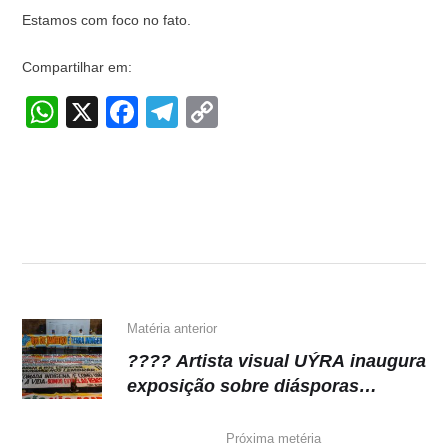
Estamos com foco no fato.
Compartilhar em:
W
X
F
T
C
h
a
el
o
at
c
e
p
s
e
gr
y
A
b
a
Li
p
o
m
n
p
o
k
k
Matéria anterior
???? Artista visual UÝRA inaugura
exposição sobre diásporas
indígenas no Brasil
Próxima metéria