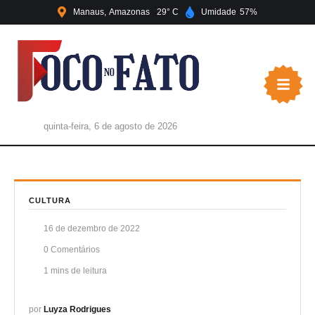
Manaus
Amazonas
29
Umidade
57
quinta-feira, 6 de agosto de 2026
CULTURA
16 de dezembro de 2022
0
 Comentários
1
 mins de leitura
por 
Luyza Rodrigues