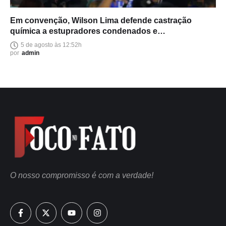
Em convenção, Wilson Lima defende castração
química a estupradores condenados e
endurecimento das leis
5 de agosto às 12:52h
por
admin
O nosso compromisso é com a verdade!