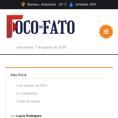
Manaus
Amazonas
34
Umidade
40
sexta-feira, 7 de agosto de 2026
POLÍTICA
2 de outubro de 2024
0
 Comentários
2
 mins de leitura
por 
Luyza Rodrigues