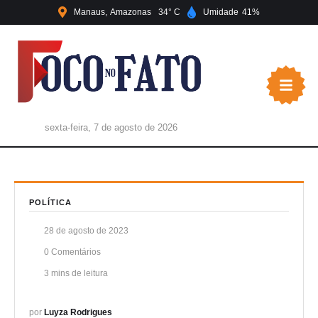
Manaus
Amazonas
34
Umidade
41
sexta-feira, 7 de agosto de 2026
POLÍTICA
28 de agosto de 2023
0
 Comentários
3
 mins de leitura
por 
Luyza Rodrigues