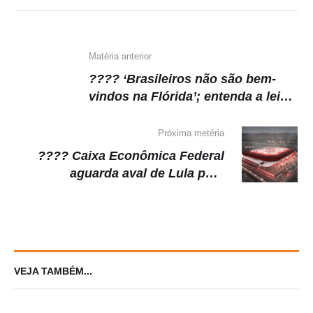
Matéria anterior
???? ‘Brasileiros não são bem-
vindos na Flórida’; entenda a lei
polêmica anunciada por Ron
DeSantis
Próxima metéria
???? Caixa Econômica Federal
aguarda aval de Lula para
financiar construção de estádio do
Flamengo
VEJA TAMBÉM...