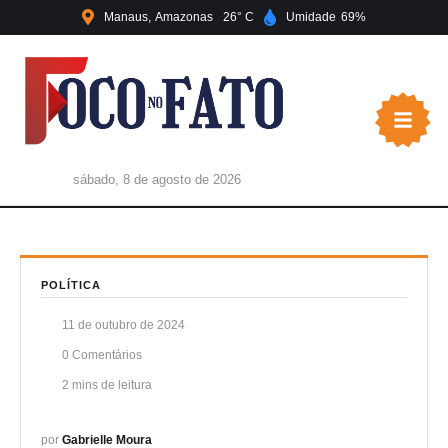
Manaus
Amazonas
26
Umidade
69
sábado, 8 de agosto de 2026
POLÍTICA
11 de outubro de 2024
0
 Comentários
2
 mins de leitura
por 
Gabrielle Moura