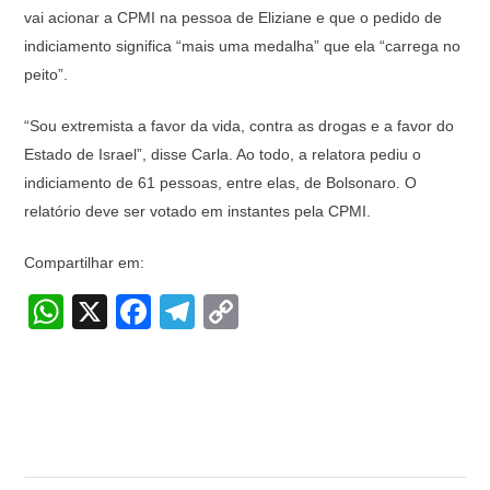
vai acionar a CPMI na pessoa de Eliziane e que o pedido de
indiciamento significa “mais uma medalha” que ela “carrega no
peito”.
“Sou extremista a favor da vida, contra as drogas e a favor do
Estado de Israel”, disse Carla. Ao todo, a relatora pediu o
indiciamento de 61 pessoas, entre elas, de Bolsonaro. O
relatório deve ser votado em instantes pela CPMI.
Compartilhar em:
W
X
F
T
C
h
a
el
o
at
c
e
p
s
e
gr
y
A
b
a
Li
p
o
m
n