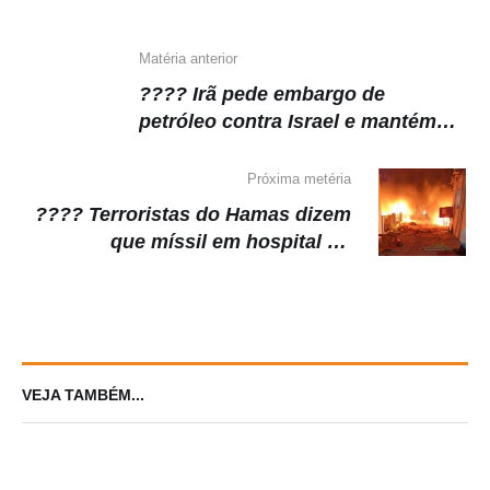
p
o
k
k
Matéria anterior
???? Irã pede embargo de
petróleo contra Israel e mantém
retórica de ameaças depois de
ataque a hospital
Próxima metéria
???? Terroristas do Hamas dizem
que míssil em hospital foi
disparado pela Jihad Islâmica
VEJA TAMBÉM...