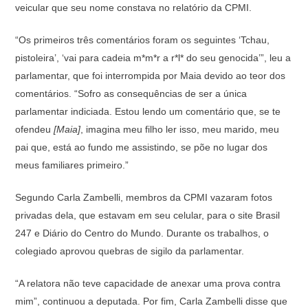
veicular que seu nome constava no relatório da CPMI.
“Os primeiros três comentários foram os seguintes ‘Tchau,
pistoleira’, ‘vai para cadeia m*m*r a r*l* do seu genocida’”, leu a
parlamentar, que foi interrompida por Maia devido ao teor dos
comentários. “Sofro as consequências de ser a única
parlamentar indiciada. Estou lendo um comentário que, se te
ofendeu
[Maia]
, imagina meu filho ler isso, meu marido, meu
pai que, está ao fundo me assistindo, se põe no lugar dos
meus familiares primeiro.”
Segundo Carla Zambelli, membros da CPMI vazaram fotos
privadas dela, que estavam em seu celular, para o site Brasil
247 e Diário do Centro do Mundo. Durante os trabalhos, o
colegiado aprovou quebras de sigilo da parlamentar.
“A relatora não teve capacidade de anexar uma prova contra
mim”, continuou a deputada. Por fim, Carla Zambelli disse que