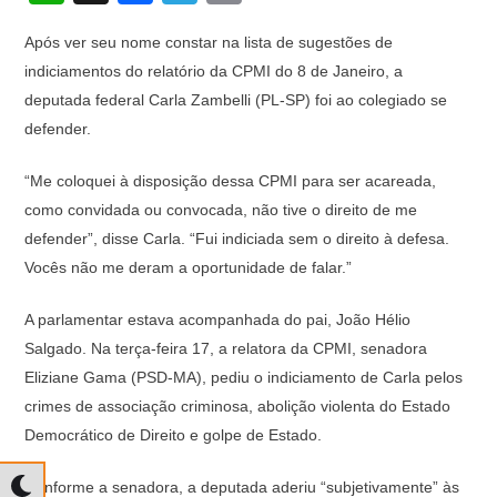
h
a
el
o
Após ver seu nome constar na lista de sugestões de
at
c
e
p
indiciamentos do relatório da CPMI do 8 de Janeiro, a
s
e
gr
y
deputada federal Carla Zambelli (PL-SP) foi ao colegiado se
A
b
a
Li
defender.
p
o
m
n
“Me coloquei à disposição dessa CPMI para ser acareada,
p
o
k
como convidada ou convocada, não tive o direito de me
k
defender”, disse Carla. “Fui indiciada sem o direito à defesa.
Vocês não me deram a oportunidade de falar.”
A parlamentar estava acompanhada do pai, João Hélio
Salgado. Na terça-feira 17, a relatora da CPMI, senadora
Eliziane Gama (PSD-MA), pediu o indiciamento de Carla pelos
crimes de associação criminosa, abolição violenta do Estado
Democrático de Direito e golpe de Estado.
Conforme a senadora, a deputada aderiu “subjetivamente” às