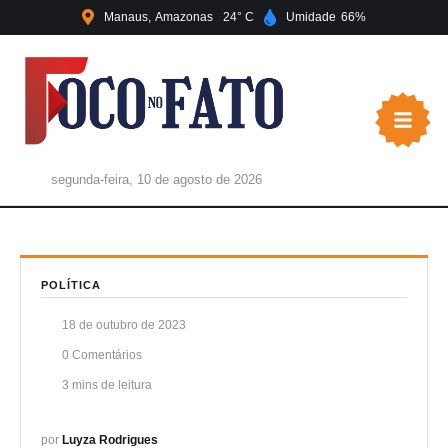
Manaus
Amazonas
24
Umidade
66
segunda-feira, 10 de agosto de 2026
POLÍTICA
18 de outubro de 2023
0
 Comentários
3
 mins de leitura
por 
Luyza Rodrigues