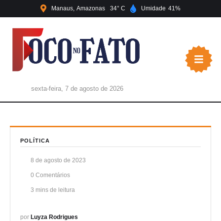
Manaus
Amazonas
34
Umidade
41
sexta-feira, 7 de agosto de 2026
POLÍTICA
8 de agosto de 2023
0
 Comentários
3
 mins de leitura
por 
Luyza Rodrigues