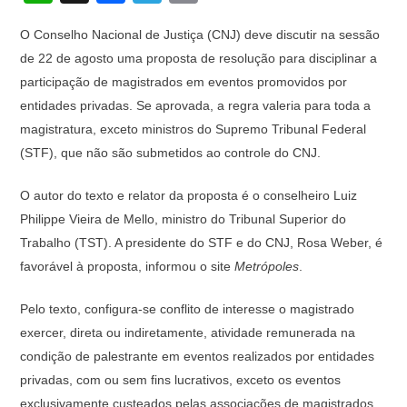
h
a
el
o
O Conselho Nacional de Justiça (CNJ) deve discutir na sessão
at
c
e
p
de 22 de agosto uma proposta de resolução para disciplinar a
s
e
gr
y
participação de magistrados em eventos promovidos por
A
b
a
Li
entidades privadas. Se aprovada, a regra valeria para toda a
p
o
m
n
magistratura, exceto ministros do Supremo Tribunal Federal
(STF), que não são submetidos ao controle do CNJ.
p
o
k
k
O autor do texto e relator da proposta é o conselheiro Luiz
Philippe Vieira de Mello, ministro do Tribunal Superior do
Trabalho (TST). A presidente do STF e do CNJ, Rosa Weber, é
favorável à proposta, informou o site
Metrópoles
.
Pelo texto, configura-se conflito de interesse o magistrado
exercer, direta ou indiretamente, atividade remunerada na
condição de palestrante em eventos realizados por entidades
privadas, com ou sem fins lucrativos, exceto os eventos
exclusivamente custeados pelas associações de magistrados.