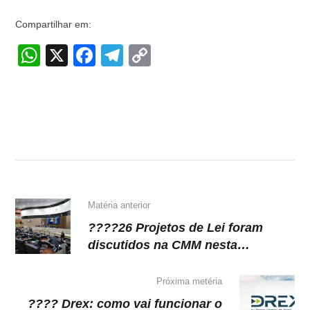
Compartilhar em:
W
X
F
T
C
h
a
el
o
at
c
e
p
s
e
gr
y
A
b
a
Li
p
o
m
n
p
o
k
k
Matéria anterior
????26 Projetos de Lei foram
discutidos na CMM nesta
segunda-feira (7)
Próxima metéria
???? Drex: como vai funcionar o