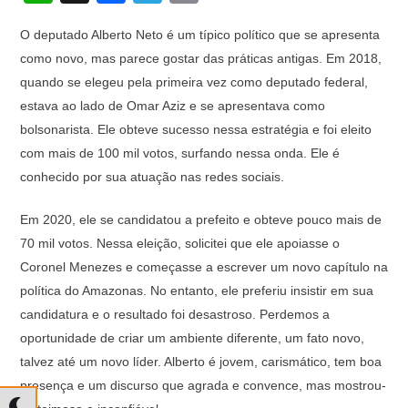
h
a
el
o
O deputado Alberto Neto é um típico político que se apresenta
at
c
e
p
como novo, mas parece gostar das práticas antigas. Em 2018,
s
e
gr
y
quando se elegeu pela primeira vez como deputado federal,
A
b
a
Li
estava ao lado de Omar Aziz e se apresentava como
p
o
m
n
bolsonarista. Ele obteve sucesso nessa estratégia e foi eleito
com mais de 100 mil votos, surfando nessa onda. Ele é
p
o
k
conhecido por sua atuação nas redes sociais.
k
Em 2020, ele se candidatou a prefeito e obteve pouco mais de
70 mil votos. Nessa eleição, solicitei que ele apoiasse o
Coronel Menezes e começasse a escrever um novo capítulo na
política do Amazonas. No entanto, ele preferiu insistir em sua
candidatura e o resultado foi desastroso. Perdemos a
oportunidade de criar um ambiente diferente, um fato novo,
talvez até um novo líder. Alberto é jovem, carismático, tem boa
presença e um discurso que agrada e convence, mas mostrou-