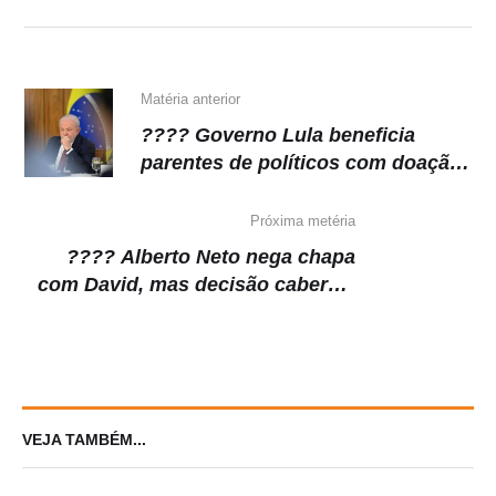
A
b
a
Li
p
o
m
n
p
o
k
k
Matéria anterior
???? Governo Lula beneficia
parentes de políticos com doação
de máquinas, diz jornal
Próxima metéria
???? Alberto Neto nega chapa
com David, mas decisão caberá a
Alfredo Nascimento, presidente do
PL
VEJA TAMBÉM...