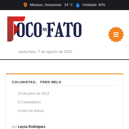
Manaus
Amazonas
34
Umidade
40
sexta-feira, 7 de agosto de 2026
COLUNISTAS..
FRED MELO
10 de julho de 2023
0
 Comentários
4
 mins de leitura
por 
Luyza Rodrigues