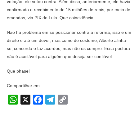
votação, ele votou contra. Além disso, anteriormente, ele havia
confirmado o recebimento de 15 milhões de reais, por meio de
emendas, via PIX do Lula. Que coincidência!
Não há problema em se posicionar contra a reforma, isso é um
direito e até um dever, mas como de costume, Alberto alinha-
se, concorda e faz acordos, mas não os cumpre. Essa postura
não é aceitável para alguém que deseja ser confiável.
Que phase!
Compartilhar em:
W
X
F
T
C
h
a
el
o
at
c
e
p
s
e
gr
y