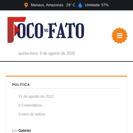
Manaus
Amazonas
29
Umidade
57
quinta-feira, 6 de agosto de 2026
POLÍTICA
31 de agosto de 2022
0
 Comentários
3
 mins de leitura
por 
Gabriel