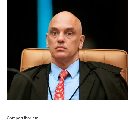
contra um grupo de empresários, o ministro do Supremo
Tribunal Federal (STF) Alexandre de Moraes
desconsiderou até mesmo uma manifestação formal feita
pelo juiz Airton Vieira, que é magistrado instrutor do
gabinete …
Compartilhar em: