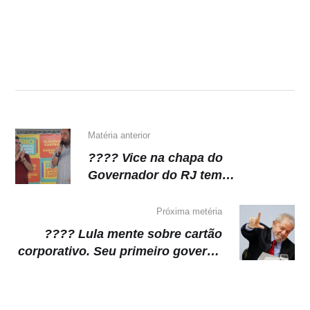
Matéria anterior
???? Vice na chapa do
Governador do RJ tem
condenação confirmada e se torna
inelegível
Próxima metéria
???? Lula mente sobre cartão
corporativo. Seu primeiro governo
foi marcado por usos irregulares
do cartão que gerou até
investigação no congresso