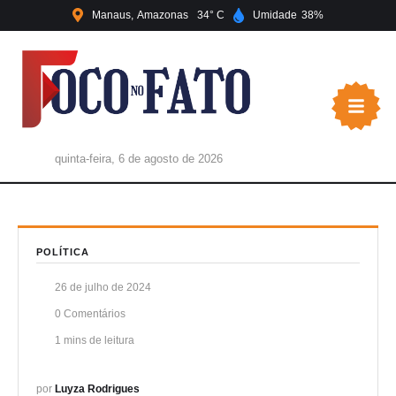
Manaus
Amazonas
34
Umidade
38
quinta-feira, 6 de agosto de 2026
POLÍTICA
26 de julho de 2024
0
 Comentários
1
 mins de leitura
por 
Luyza Rodrigues