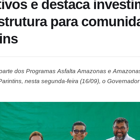
itivos e destaca inves
estrutura para comunid
ins
parte dos Programas Asfalta Amazonas e Amazona
Parintins, nesta segunda-feira (16/09), o Governad
ri, zona rural de Parintins, onde faz a entrega de 1
nvestimentos em infraestrutura que estão …