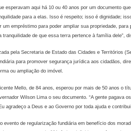
e esperavam aqui há 10 ou 40 anos por um documento que p
quilidade para a elas. Isso é respeito; isso é dignidade; iss
er um empréstimo para poder ampliar sua propriedade, para 
a tranquilidade de que essa terra pertence à família dele”, d
zada pela Secretaria de Estado das Cidades e Territórios (S
ndiária para promover segurança jurídica aos cidadãos, dire
orma ou ampliação do imóvel.
cente Mello, de 84 anos, esperou por mais de 50 anos o títu
ernador Wilson Lima o seu documento. “A gente pagava os 
Eu agradeço a Deus e ao Governo por toda ajuda e contribu
o evento de regularização fundiária em benefício dos morad