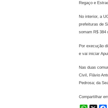
Regaço e Estra
No interior, a 
prefeituras de 
somam R$ 384 mi
Por execução di
e vai iniciar A
Nas duas comuni
Civil, Flávio A
Pedrosa; da Sead
Compartilhar e