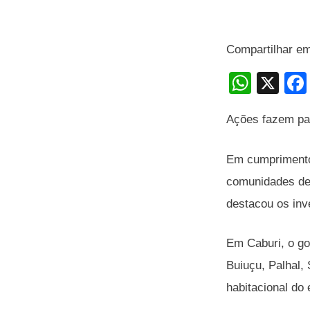
Compartilhar e
W
X
h
Ações fazem pa
at
s
Em cumprimento 
A
comunidades de 
p
destacou os inv
p
Em Caburi, o go
Buiuçu, Palhal,
habitacional do 