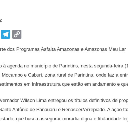
m:
F
T
C
a
el
o
rte dos Programas Asfalta Amazonas e Amazonas Meu Lar
c
e
p
e
gr
y
à agenda no município de Parintins, nesta segunda-feira (
b
a
Li
Mocambo e Caburi, zona rural de Parintins, onde faz a entre
o
m
n
estimentos em infraestrutura que estão em andamento e qu
o
k
k
vernador Wilson Lima entregou os títulos definitivos de pro
 Santo Antônio de Panauaru e Renascer/Arrepiado. A ação f
estado, que busca assegurar moradia digna e titularidade leg