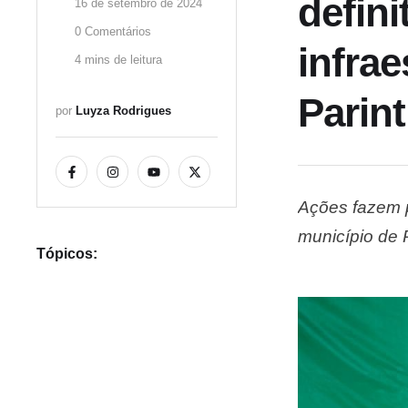
defin
16 de setembro de 2024
0
 Comentários
infra
4
 mins de leitura
Parint
por 
Luyza Rodrigues
Ações fazem 
município de 
Tópicos:
Mocambo e Cabu
destacou os i