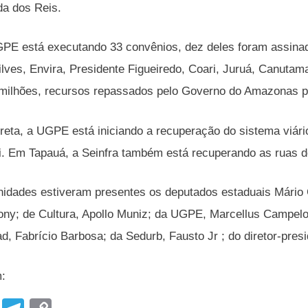
da dos Reis.
UGPE está executando 33 convênios, dez deles foram assin
Silves, Envira, Presidente Figueiredo, Coari, Juruá, Canuta
lhões, recursos repassados pelo Governo do Amazonas para
reta, a UGPE está iniciando a recuperação do sistema viá
pui. Em Tapauá, a Seinfra também está recuperando as ruas d
dades estiveram presentes os deputados estaduais Mário C
ntony; de Cultura, Apollo Muniz; da UGPE, Marcellus Campe
, Fabrício Barbosa; da Sedurb, Fausto Jr ; do diretor-presi
m: