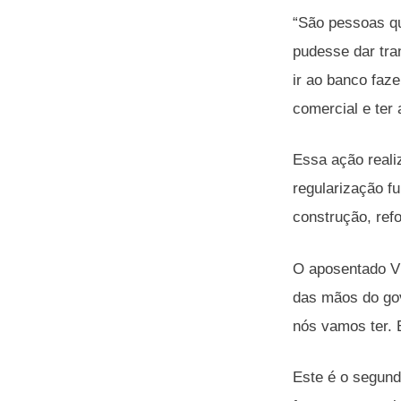
“São pessoas qu
pudesse dar tran
ir ao banco faz
comercial e ter 
Essa ação reali
regularização fu
construção, ref
O aposentado Vi
das mãos do gov
nós vamos ter. 
Este é o segund