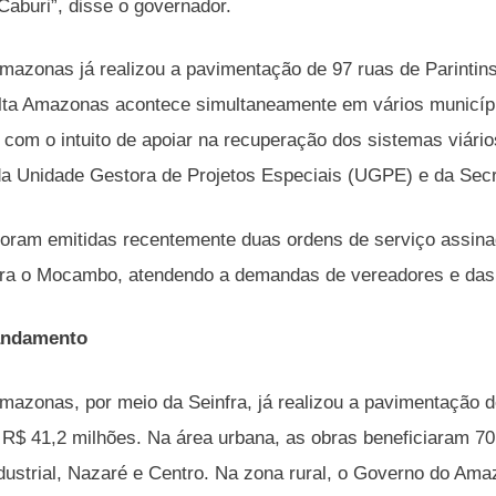
aburi”, disse o governador.
azonas já realizou a pavimentação de 97 ruas de Parintin
lta Amazonas acontece simultaneamente em vários municípi
or com o intuito de apoiar na recuperação dos sistemas viár
 da Unidade Gestora de Projetos Especiais (UGPE) e da Secre
 foram emitidas recentemente duas ordens de serviço assin
para o Mocambo, atendendo a demandas de vereadores e da
andamento
azonas, por meio da Seinfra, já realizou a pavimentação d
 R$ 41,2 milhões. Na área urbana, as obras beneficiaram 70 
Industrial, Nazaré e Centro. Na zona rural, o Governo do A