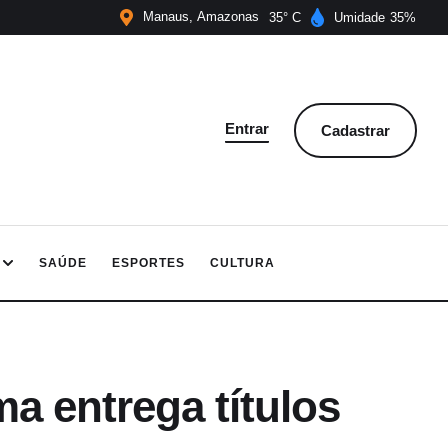
Manaus
Amazonas
35
Umidade
35
Entrar
Cadastrar
SAÚDE
ESPORTES
CULTURA
a entrega títulos