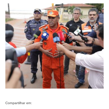
força-tarefa montada pelo Governo do Amazonas segue,
nesta terça-feira (08/10), com o trabalho de assistência
às vítimas e buscas por duas pessoas, que
desapareceram no deslizamento de terra no Porto de
Manacapuru (a 68 quilômetros de Manaus). O …
Compartilhar em: