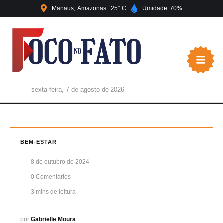
Manaus
Amazonas
25
Umidade
70
sexta-feira, 7 de agosto de 2026
BEM-ESTAR
8 de outubro de 2024
0
 Comentários
3
 mins de leitura
por 
Gabrielle Moura