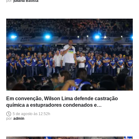
por
juliana Batista
Em convenção, Wilson Lima defende castração
química a estupradores condenados e
endurecimento das leis
5 de agosto às 12:52h
por
admin