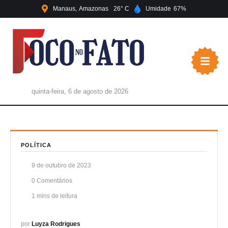
Manaus
Amazonas
26
Umidade
67
quinta-feira, 6 de agosto de 2026
POLÍTICA
9 de outubro de 2023
0
 Comentários
1
 mins de leitura
por 
Luyza Rodrigues