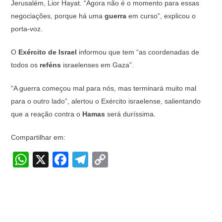
Jerusalém, Lior Hayat. “Agora não é o momento para essas
negociações, porque há uma
guerra
em curso”, explicou o
porta-voz.
O
Exército
de
Israel
informou que tem “as coordenadas de
todos os
reféns
israelenses em Gaza”.
“A guerra começou mal para nós, mas terminará muito mal
para o outro lado”, alertou o Exército israelense, salientando
que a reação contra o
Hamas
será duríssima.
Compartilhar em:
W
X
F
T
C
h
a
el
o
at
c
e
p
s
e
gr
y