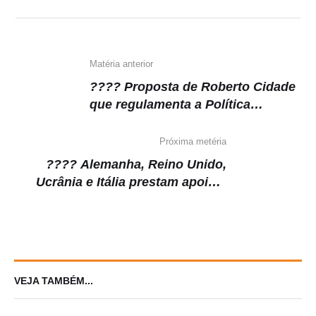
A
b
a
Li
p
o
m
n
p
o
k
k
Matéria anterior
???? Proposta de Roberto Cidade
que regulamenta a Política
Estadual de ‘Food Trucks’ vira lei
Próxima metéria
???? Alemanha, Reino Unido,
Ucrânia e Itália prestam apoio a
Israel
VEJA TAMBÉM...