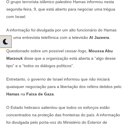
O grupo terrorista islâmico palestino Hamas informou nesta
at
c
e
p
segunda-feira, 9, que está aberto para negociar uma trégua
s
e
gr
y
com Israel.
A
b
a
Li
A informação foi divulgada por um alto funcionário do Hamas
p
o
m
n
em uma entrevista telefônica com a televisão
Al Jazeera
.
p
o
k
k
Questionado sobre um possível cessar-fogo,
Moussa Abu
Marzouk
disse que a organização está aberta a “algo desse
tipo” e a “todos os diálogos políticos”.
Entretanto, o governo de Israel informou que não iniciará
quaisquer negociação para a libertação dos reféns detidos pelo
Hamas
na
Faixa de Gaza
.
O Estado hebraico salientou que todos os esforços estão
concentrados na proteção das fronteiras do país. A informação
foi divulgada pelo porta-voz do Ministério do Exterior de