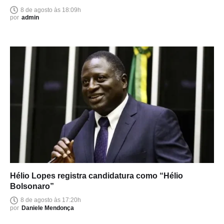
lado
8 de agosto às 18:09h
por
admin
Hélio Lopes registra candidatura como “Hélio
Bolsonaro”
8 de agosto às 17:20h
por
Daniele Mendonça