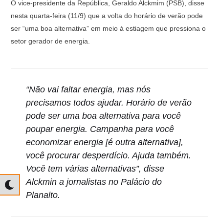
O vice-presidente da República, Geraldo Alckmim (PSB), disse
at
c
e
p
nesta quarta-feira (11/9) que a volta do horário de verão pode
s
e
gr
y
ser “uma boa alternativa” em meio à estiagem que pressiona o
A
b
a
Li
setor gerador de energia.
p
o
m
n
p
o
k
k
“Não vai faltar energia, mas nós
precisamos todos ajudar. Horário de verão
pode ser uma boa alternativa para você
poupar energia. Campanha para você
economizar energia [é outra alternativa],
você procurar desperdício. Ajuda também.
Você tem várias alternativas”, disse
Alckmin a jornalistas no Palácio do
Planalto.