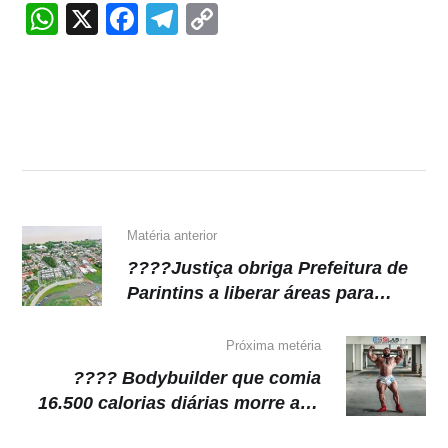
W
X
F
T
C
h
a
el
o
at
c
e
p
s
e
gr
y
A
b
a
Li
p
o
m
n
p
o
k
k
Matéria anterior
????Justiça obriga Prefeitura de
Parintins a liberar áreas para
obras de água e esgoto
Próxima metéria
???? Bodybuilder que comia
16.500 calorias diárias morre aos
36 anos após parada cardíaca