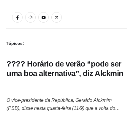
Tópicos:
???? Horário de verão “pode ser
uma boa alternativa”, diz Alckmin
O vice-presidente da República, Geraldo Alckmim
(PSB), disse nesta quarta-feira (11/9) que a volta do
horário de verão pode ser “uma boa alternativa” em meio
à estiagem que pressiona o setor gerador de energia.
“Não vai faltar energia, mas nós precisamos todos