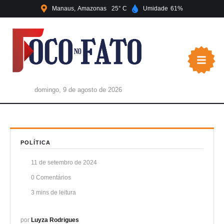
Manaus
Amazonas
25
Umidade
61
domingo, 9 de agosto de 2026
POLÍTICA
11 de setembro de 2024
0
 Comentários
3
 mins de leitura
por 
Luyza Rodrigues