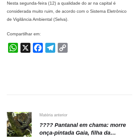
Nesta segunda-feira (12) a qualidade do ar na capital é
considerada muito ruim, de acordo com o Sistema Eletrônico
de Vigilância Ambiental (Selva).
Compartilhar em:
W
X
F
T
C
h
a
el
o
at
c
e
p
s
e
gr
y
A
b
a
Li
p
o
m
n
p
o
k
k
Matéria anterior
???? Pantanal em chama: morre
onça-pintada Gaia, filha da