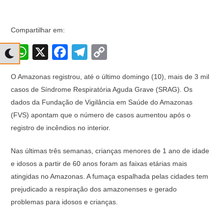
Compartilhar em:
W
X
F
T
C
h
a
el
o
O Amazonas registrou, até o último domingo (10), mais de 3 mil
at
c
e
p
casos de Síndrome Respiratória Aguda Grave (SRAG). Os
s
e
gr
y
dados da Fundação de Vigilância em Saúde do Amazonas
A
b
a
Li
(FVS) apontam que o número de casos aumentou após o
p
o
m
n
registro de incêndios no interior.
p
o
k
Nas últimas três semanas, crianças menores de 1 ano de idade
k
e idosos a partir de 60 anos foram as faixas etárias mais
atingidas no Amazonas. A fumaça espalhada pelas cidades tem
prejudicado a respiração dos amazonenses e gerado
problemas para idosos e crianças.