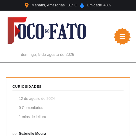
Manaus
Amazonas
31
Umidade
48
domingo, 9 de agosto de 2026
CURIOSIDADES
12 de agosto de 2024
0
 Comentários
1
 mins de leitura
por 
Gabrielle Moura