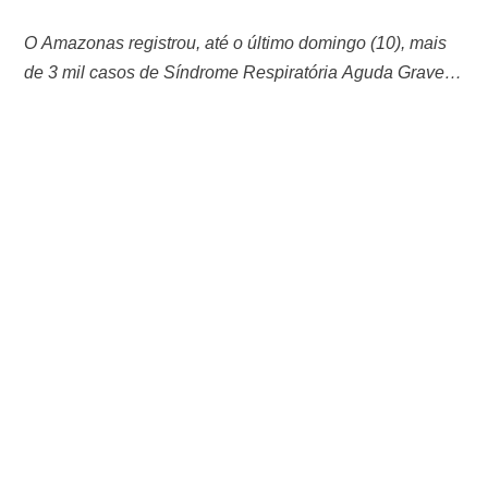
O Amazonas registrou, até o último domingo (10), mais
de 3 mil casos de Síndrome Respiratória Aguda Grave
(SRAG). Os dados da Fundação de Vigilância em Saúde
do Amazonas (FVS) apontam que o número de casos
aumentou após o registro de incêndios no interior. Nas
últimas três semanas, crianças menores de 1 ano de
idade …