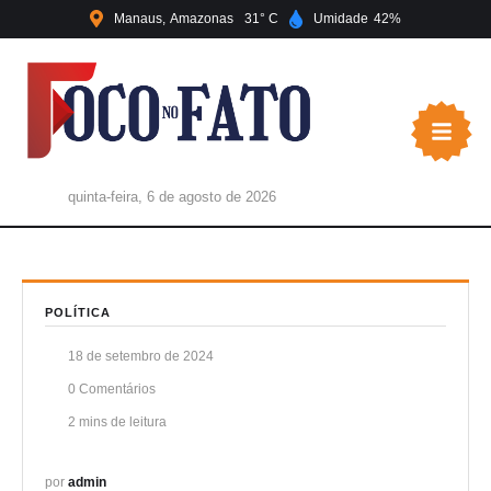
Manaus
Amazonas
31
Umidade
42
quinta-feira, 6 de agosto de 2026
POLÍTICA
18 de setembro de 2024
0
 Comentários
2
 mins de leitura
por 
admin