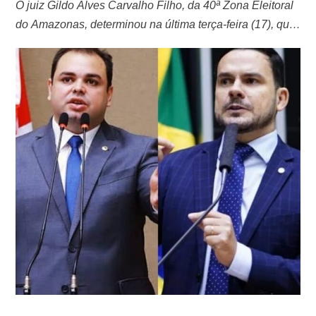
O juiz Gildo Alves Carvalho Filho, da 40ª Zona Eleitoral
do Amazonas, determinou na última terça-feira (17), que
Capitão Alberto Neto (PL) exclua um vídeo publicado em
suas redes sociais no último domingo (15), que afirma
que Roberto Cidade (União Brasil) aumentou uma série
de impostos. Na sua decisão, o magistrado destacou
que Alberto Neto …