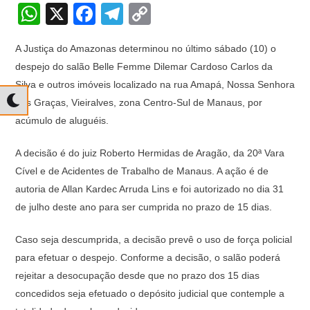
W
X
F
T
C
h
a
el
o
A Justiça do Amazonas determinou no último sábado (10) o
at
c
e
p
despejo do salão Belle Femme Dilemar Cardoso Carlos da
s
e
gr
y
Silva e outros imóveis localizado na rua Amapá, Nossa Senhora
A
b
a
Li
das Graças, Vieiralves, zona Centro-Sul de Manaus, por
p
o
m
n
acúmulo de aluguéis.
p
o
k
A decisão é do juiz Roberto Hermidas de Aragão, da 20ª Vara
k
Cível e de Acidentes de Trabalho de Manaus. A ação é de
autoria de Allan Kardec Arruda Lins e foi autorizado no dia 31
de julho deste ano para ser cumprida no prazo de 15 dias.
Caso seja descumprida, a decisão prevê o uso de força policial
para efetuar o despejo. Conforme a decisão, o salão poderá
rejeitar a desocupação desde que no prazo dos 15 dias
concedidos seja efetuado o depósito judicial que contemple a