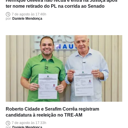
Henrique Oliveira não recua e entra na Justiça após
ter nome retirado do PL na corrida ao Senado
7 de agosto às 17:46h
por
Daniele Mendonça
Roberto Cidade e Serafim Corrêa registram
candidatura à reeleição no TRE-AM
7 de agosto às 17:33h
por
Daniele Mendonça