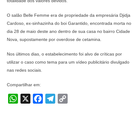
totalidade dos valores devidos.
O salão Belle Femme era de propriedade da empresária Djidja
Cardoso, ex-sinhazinha do boi Garantido, encontrada morta no
dia 28 de maio deste ano dentro de sua casa no bairro Cidade
Nova, supostamente por overdose de cetamina.
Nos últimos dias, o estabelecimento foi alvo de críticas por
utilizar o caso como tema para um vídeo publicitário divulgado
nas redes sociais.
Compartilhar em:
W
X
F
T
C
h
a
el
o
at
c
e
p
s
e
gr
y
A
b
a
Li