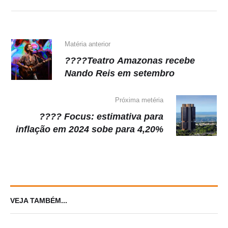
p
o
m
n
p
o
k
k
Matéria anterior
????Teatro Amazonas recebe
Nando Reis em setembro
Próxima metéria
???? Focus: estimativa para
inflação em 2024 sobe para 4,20%
VEJA TAMBÉM...