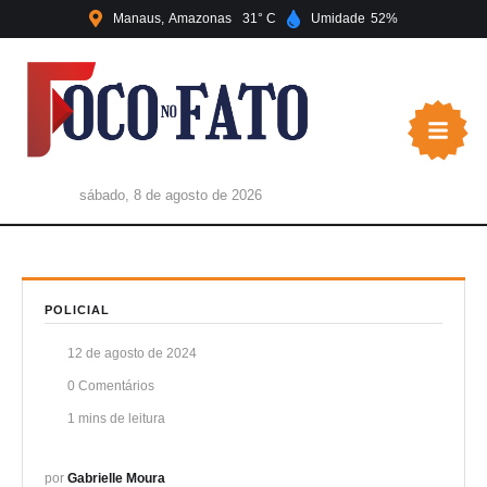
Manaus
Amazonas
31
Umidade
52
sábado, 8 de agosto de 2026
POLICIAL
12 de agosto de 2024
0
 Comentários
1
 mins de leitura
por 
Gabrielle Moura