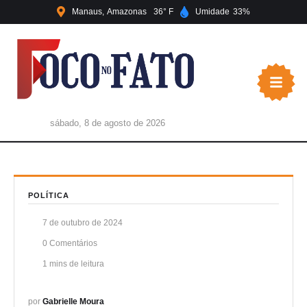
Manaus
Amazonas
36
Umidade
33
sábado, 8 de agosto de 2026
POLÍTICA
7 de outubro de 2024
0
 Comentários
1
 mins de leitura
por 
Gabrielle Moura