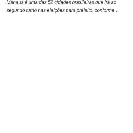
Manaus é uma das 52 cidades brasileiras que irá ao
segundo turno nas eleições para prefeito, conforme
anunciado pelo Tribunal Superior Eleitoral (TSE). A nova
votação ocorrerá no dia 27 de outubro e representa
cerca de 50,5% das cidades que poderiam ter um
segundo turno, com a participação de municípios que
possuem mais de 200 mil eleitores. …