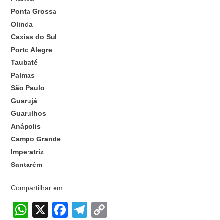
Ponta Grossa
Olinda
Caxias do Sul
Porto Alegre
Taubaté
Palmas
São Paulo
Guarujá
Guarulhos
Anápolis
Campo Grande
Imperatriz
Santarém
Compartilhar em:
W
X
F
T
C