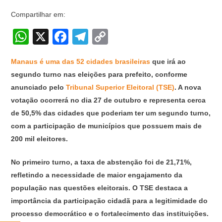
Compartilhar em:
W
X
F
T
C
h
a
el
o
Manaus é uma das 52 cidades brasileiras
que irá ao
at
c
e
p
segundo turno nas eleições para prefeito, conforme
s
e
gr
y
anunciado pelo
Tribunal Superior Eleitoral (TSE)
. A nova
A
b
a
Li
votação ocorrerá no dia 27 de outubro e representa cerca
p
o
m
n
de 50,5% das cidades que poderiam ter um segundo turno,
com a participação de municípios que possuem mais de
p
o
k
200 mil eleitores.
k
No primeiro turno, a taxa de abstenção foi de 21,71%,
refletindo a necessidade de maior engajamento da
população nas questões eleitorais. O TSE destaca a
importância da participação cidadã para a legitimidade do
processo democrático e o fortalecimento das instituições.