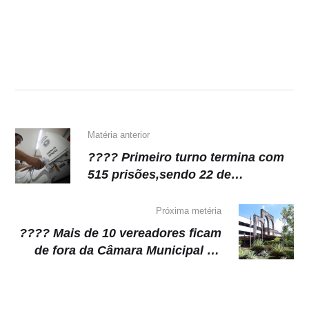
h
a
el
o
at
c
e
p
s
e
gr
y
A
b
a
Li
p
o
m
n
p
o
k
k
Matéria anterior
???? Primeiro turno termina com
515 prisões,sendo 22 de
candidatos
Próxima metéria
???? Mais de 10 vereadores ficam
de fora da Câmara Municipal de
Manaus na próxima legislatura