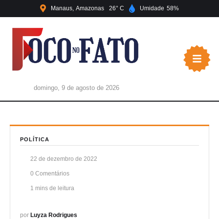
Manaus
Amazonas
26
Umidade
58
domingo, 9 de agosto de 2026
POLÍTICA
22 de dezembro de 2022
0
 Comentários
1
 mins de leitura
por 
Luyza Rodrigues