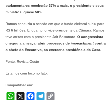
parlamentares receberão 37% a mais; o presidente e seus
ministros, quase 50%.
Ramos conduziu a sessão em que o fundo eleitoral subiu para
R$ 6 bilhões. Enquanto foi vice-presidente da Câmara, Ramos
teve atritos com o presidente Jair Bolsonaro.
O congressista
chegou a ameaçar abrir processos de
impeachment
contra
o chefe do Executivo, ao exercer a presidência da Casa.
Fonte: Revista Oeste
Estamos com foco no fato.
Compartilhar em:
W
X
F
T
C
h
a
el
o