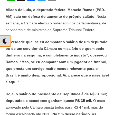
h
a
el
o
Aliado de Lula, o deputado federal Marcelo Ramos (PSD-
at
c
e
p
AM) saiu em defesa do aumento do próprio salário.
Nesta
s
e
gr
y
semana, a Câmara elevou o ordenado dos parlamentares, de
A
b
a
Li
servidores e de ministros do Supremo Tribunal Federal.
p
o
m
n
“É verdade que, se eu comparar o salário de um deputado
p
o
k
ou de um servidor da Câmara com salário de quem pede
k
dinheiro na esquina, é completamente injusto”, observou
Ramos. “Mas, se eu comparar com um jogador de futebol,
que presta um serviço muito menos relevante para o
Brasil, é muito desproporcional. Aí, parece que o miserável
é aqui.”
Hoje, o salário do presidente da República é de R$ 31 mil;
deputados e senadores ganham quase R$ 35 mil.
O texto
aprovado pelo Câmara ajusta todos para R$ 47 mil, mas de
forma escalonada até 2026
. No fim desse período, os