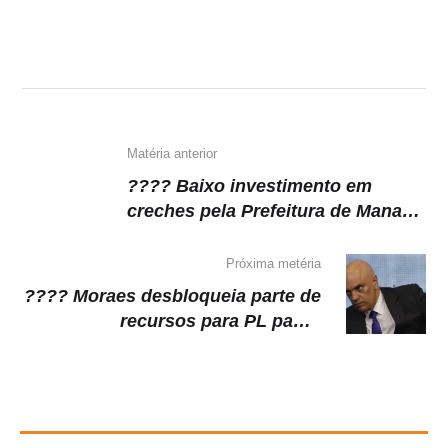
at
c
e
p
s
e
gr
y
A
b
a
Li
p
o
m
n
p
o
k
k
Matéria anterior
???? Baixo investimento em
creches pela Prefeitura de Manaus
é alvo de críticas de vereador
Carpê
Próxima metéria
???? Moraes desbloqueia parte de
recursos para PL pagar
funcionários