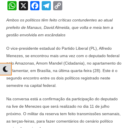
W
X
F
T
C
h
a
el
o
Ambos os políticos têm feito críticas contundentes ao atual
at
c
e
p
prefeito de Manaus, David Almeida, que volta e meia tem a
s
e
gr
y
gestão envolvida em escândalos
A
b
a
Li
O vice-presidente estadual do Partido Liberal (PL), Alfredo
p
o
m
n
Menezes, se encontrou mais uma vez com o deputado federal
p
o
k
pelo Amazonas, Amom Mandel (Cidadania), no apartamento do
k
parlamentar, em Brasília, na última quarta-feira (28). Este é o
segundo encontro entre os dois políticos registrado neste
semestre na capital federal.
Na conversa está a confirmação da participação do deputado
na live de Menezes que será realizado no dia 11 de julho
próximo. O militar da reserva tem feito transmissões semanais,
as terças-feiras, para fazer comentários do cenário político