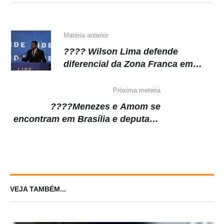
p
o
m
n
p
o
k
k
Matéria anterior
???? Wilson Lima defende
diferencial da Zona Franca em
evento com empresários do Sul e
Sudeste
Próxima metéria
????Menezes e Amom se
encontram em Brasília e deputado
confirma participação em live do
coronel
VEJA TAMBÉM...