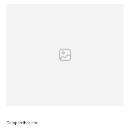
meia tem a gestão envolvida em escândalos O vice-
presidente estadual do Partido Liberal (PL), Alfredo
Menezes, se encontrou mais uma vez com o deputado
federal pelo Amazonas, Amom Mandel (Cidadania), no
apartamento do parlamentar, em Brasília, na última …
Compartilhar em: