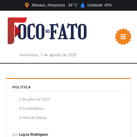
Manaus
Amazonas
34
Umidade
40
sexta-feira, 7 de agosto de 2026
POLÍTICA
1 de julho de 2023
0
 Comentários
2
 mins de leitura
por 
Luyza Rodrigues