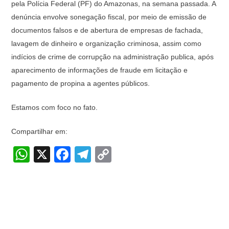
pela Polícia Federal (PF) do Amazonas, na semana passada. A
denúncia envolve sonegação fiscal, por meio de emissão de
documentos falsos e de abertura de empresas de fachada,
lavagem de dinheiro e organização criminosa, assim como
indícios de crime de corrupção na administração publica, após
aparecimento de informações de fraude em licitação e
pagamento de propina a agentes públicos.
Estamos com foco no fato.
Compartilhar em:
W
X
F
T
C
h
a
el
o
at
c
e
p
s
e
gr
y
A
b
a
Li