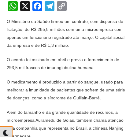
W
X
F
T
C
h
a
el
o
O Ministério da Saúde firmou um contrato, com dispensa de
at
c
e
p
licitação, de R$ 285,8 milhões com uma microempresa com
s
e
gr
y
apenas um funcionário registrado até março. O capital social
A
b
a
Li
da empresa é de R$ 1,3 milhão.
p
o
m
n
O acordo foi assinado em abril e previa o fornecimento de
p
o
k
293,5 mil frascos de imunoglobulina humana.
k
O medicamento é produzido a partir do sangue, usado para
melhorar a imunidade de pacientes que sofrem de uma série
de doenças, como a síndrome de Guillain-Barré.
Além do tamanho e da grande quantidade de recursos, a
microempresa Auramedi, de Goiás, também chama atenção
pela companhia que representa no Brasil, a chinesa Nanjing
Pharmacare.