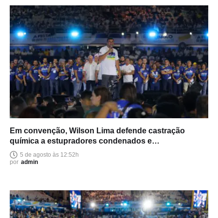
Em convenção, Wilson Lima defende castração
química a estupradores condenados e
endurecimento das leis
5 de agosto às 12:52h
por
admin