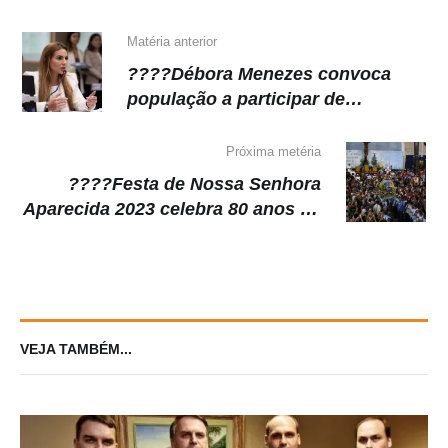
p
o
k
k
Matéria anterior
????Débora Menezes convoca
população a participar de
caminhada pela Vida contra o
Aborto
Próxima metéria
????Festa de Nossa Senhora
Aparecida 2023 celebra 80 anos da
paróquia, em Manaus
VEJA TAMBÉM...