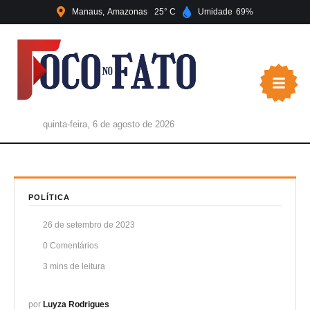
Manaus
Amazonas
25
Umidade
69
quinta-feira, 6 de agosto de 2026
POLÍTICA
26 de setembro de 2023
0
 Comentários
3
 mins de leitura
por 
Luyza Rodrigues