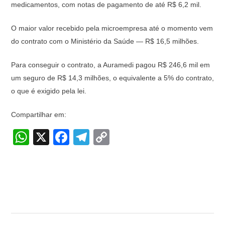
medicamentos, com notas de pagamento de até R$ 6,2 mil.
O maior valor recebido pela microempresa até o momento vem
do contrato com o Ministério da Saúde — R$ 16,5 milhões.
Para conseguir o contrato, a Auramedi pagou R$ 246,6 mil em
um seguro de R$ 14,3 milhões, o equivalente a 5% do contrato,
o que é exigido pela lei.
Compartilhar em:
W
X
F
T
C
h
a
el
o
at
c
e
p
s
e
gr
y
A
b
a
Li
p
o
m
n