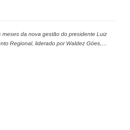
s meses da nova gestão do presidente Luiz
mento Regional, liderado por Waldez Góes,
idade de licitação.Esses gastos, conforme o