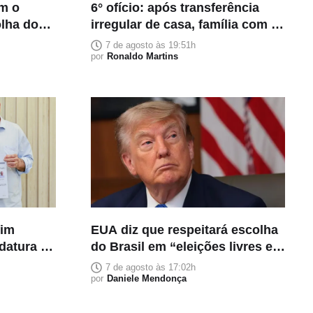
am o
6° ofício: após transferência
olha dos
irregular de casa, família com 5
cima da
pessoas teme despejo
7 de agosto às 19:51h
por
Ronaldo Martins
fim
EUA diz que respeitará escolha
datura à
do Brasil em “eleições livres e
justas”
7 de agosto às 17:02h
por
Daniele Mendonça