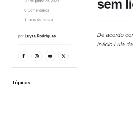
sem li
20 de junho de 2023
0
 Comentários
1
 mins de leitura
De acordo com
por 
Luyza Rodrigues
Inácio Lula d
realizou gast
portal, repr
Tópicos: