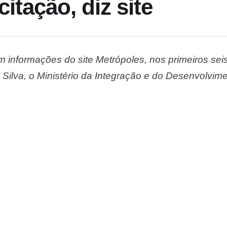
citação, diz site
 informações do site Metrópoles, nos primeiros sei
a Silva, o Ministério da Integração e do Desenvolvi
os no valor de mais de R$ 510 milhões sem a necess
esentam aproximadamente 96,87% …