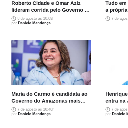
Roberto Cidade e Omar Aziz
Tudo em 
lideram corrida pelo Governo do
a própri
Amazonas, aponta Poder360
e coloca
8 de agosto às 10:09h
7 de agos
por
Daniele Mendonça
composiç
Maria do Carmo é candidata ao
Henrique 
Governo do Amazonas mais
entra na 
rica e declara patrimônio de R$
retirado 
7 de agosto às 18:48h
7 de agos
118 milhões
por
Daniele Mendonça
Senado
por
Daniele