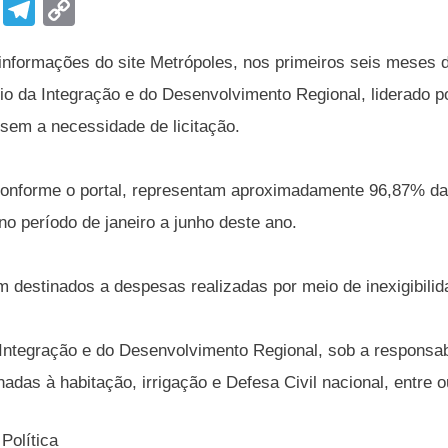
F
T
C
a
el
o
nformações do site Metrópoles, nos primeiros seis meses da
c
e
p
ério da Integração e do Desenvolvimento Regional, liderado 
e
gr
y
sem a necessidade de licitação.
b
a
Li
o
m
n
conforme o portal, representam aproximadamente 96,87% da
o
k
no período de janeiro a junho deste ano.
k
m destinados a despesas realizadas por meio de inexigibilid
 Integração e do Desenvolvimento Regional, sob a responsa
nadas à habitação, irrigação e Defesa Civil nacional, entre o
Política