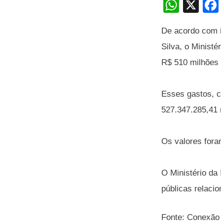
W
X
h
De acordo com i
at
Silva, o Minist
s
R$ 510 milhões 
A
p
Esses gastos, 
p
527.347.285,41 
Os valores fora
O Ministério da
públicas relacio
Fonte: Conexão 