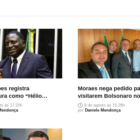
es registra
Moraes nega pedido par
ura como “Hélio
visitarem Bolsonaro no
o”
Pais
to às 17:20h
8 de agosto às 16:28h
 Mendonça
por
Daniele Mendonça