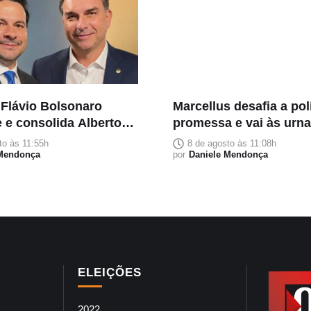
 Flávio Bolsonaro
Marcellus desafia a pol
 e consolida Alberto
promessa e vai às urn
o candidato da direita
três palavras: trabalho,
to às 11:55h
8 de agosto às 11:08h
do no Amazonas
 Mendonça
execução e entrega
por
Daniele Mendonça
ELEIÇÕES
2022