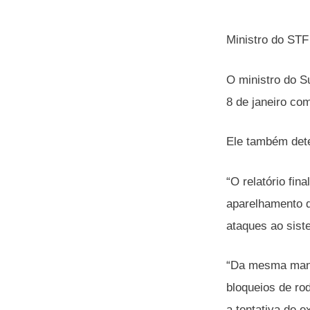
Ministro do STF
O ministro do S
8 de janeiro co
Ele também dete
“O relatório fin
aparelhamento d
ataques ao sist
“Da mesma manei
bloqueios de ro
a tentativa de 