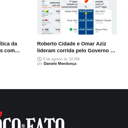
ítica da
Roberto Cidade e Omar Aziz
as com
lideram corrida pelo Governo do
Amazonas, aponta Poder360
8 de agosto às 10:09h
por
Daniele Mendonça