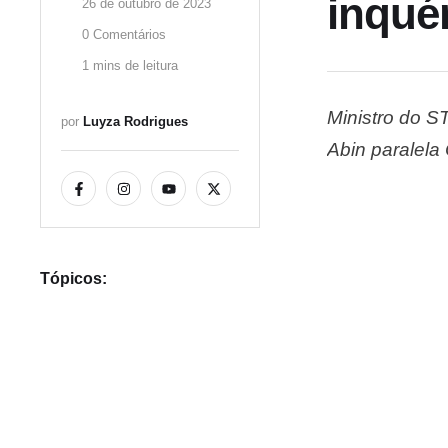
inqué
26 de outubro de 2023
0
 Comentários
1
 mins de leitura
Ministro do S
por 
Luyza Rodrigues
Abin paralela
compartilhame
determinou o 
Tópicos: