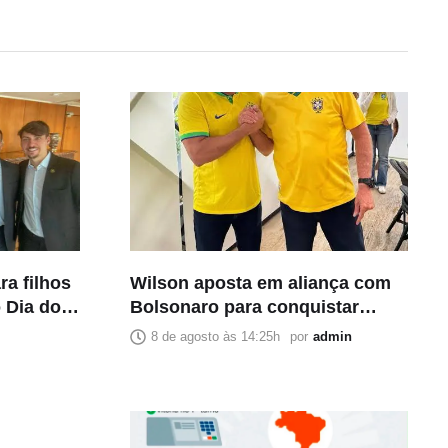
a filhos
Wilson aposta em aliança com
 Dia dos
Bolsonaro para conquistar
segundo voto da direita na
8 de agosto às 14:25h
por
admin
disputa pelo Senado