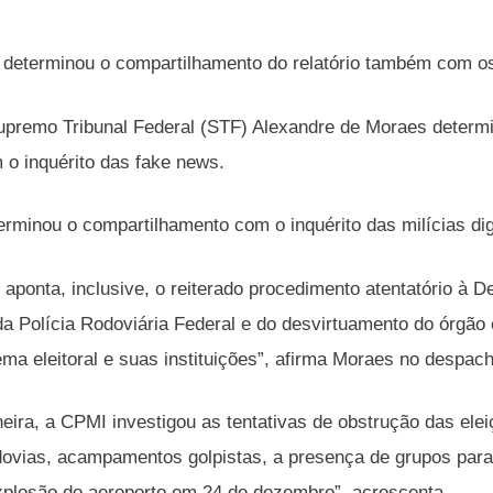
 determinou o compartilhamento do relatório também com os i
upremo Tribunal Federal (STF) Alexandre de Moraes determi
m o inquérito das fake news.
rminou o compartilhamento com o inquérito das milícias digi
al aponta, inclusive, o reiterado procedimento atentatório à 
a Polícia Rodoviária Federal e do desvirtuamento do órgão 
ema eleitoral e suas instituições”, afirma Moraes no despac
ra, a CPMI investigou as tentativas de obstrução das elei
dovias, acampamentos golpistas, a presença de grupos para
explosão do aeroporto em 24 de dezembro”, acrescenta.