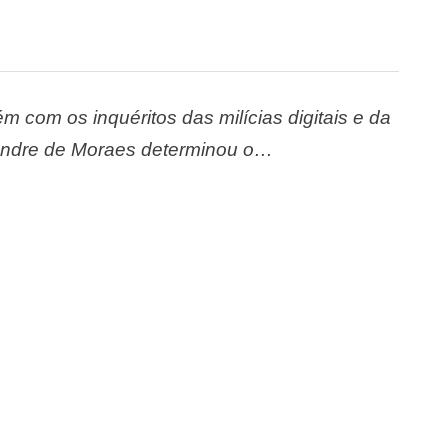
 com os inquéritos das milícias digitais e da
xandre de Moraes determinou o
o inquérito das fake news. Ele também