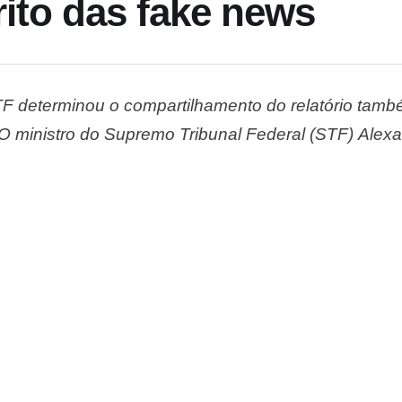
rito das fake news
TF determinou o compartilhamento do relatório também
 O ministro do Supremo Tribunal Federal (STF) Ale
nto do relatório final da CPMI do 8 de janeiro com 
compartilhamento com o inquérito …