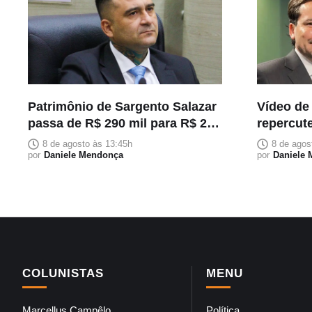
Patrimônio de Sargento Salazar
Vídeo de
passa de R$ 290 mil para R$ 2,2
repercute
milhões em cinco meses
Neto com
8 de agosto às 13:45h
8 de agos
por
Daniele Mendonça
ao Sena
por
Daniele
COLUNISTAS
MENU
Marcellus Campêlo
Política