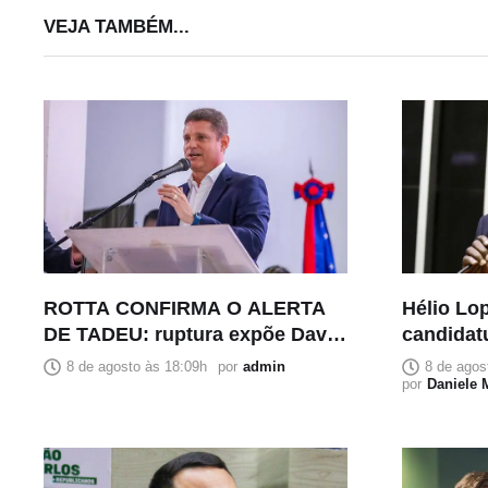
VEJA TAMBÉM...
ROTTA CONFIRMA O ALERTA
Hélio Lop
DE TADEU: ruptura expõe David
candidat
Almeida pela voz de quem
Bolsonar
8 de agosto às 18:09h
por
admin
8 de agos
esteve ao seu lado
por
Daniele