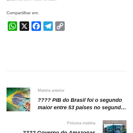
Compartilhar em:
W
X
F
T
C
h
a
el
o
at
c
e
p
s
e
gr
y
A
b
a
Li
p
o
m
n
p
o
k
k
Matéria anterior
???? PIB do Brasil foi o segundo
maior entre 53 países no segundo
trimestre
Próxima metéria
???? Governo do Amazonas