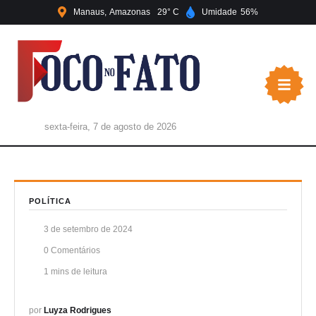
Manaus
Amazonas
29
Umidade
56
sexta-feira, 7 de agosto de 2026
POLÍTICA
3 de setembro de 2024
0
 Comentários
1
 mins de leitura
por 
Luyza Rodrigues