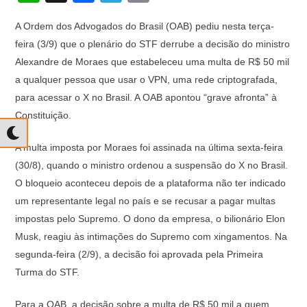
h
a
el
o
A Ordem dos Advogados do Brasil (OAB) pediu nesta terça-
at
c
e
p
feira (3/9) que o plenário do STF derrube a decisão do ministro
s
e
gr
y
Alexandre de Moraes que estabeleceu uma multa de R$ 50 mil
A
b
a
Li
a qualquer pessoa que usar o VPN, uma rede criptografada,
p
o
m
n
para acessar o X no Brasil. A OAB apontou “grave afronta” à
Constituição.
p
o
k
k
A multa imposta por Moraes foi assinada na última sexta-feira
(30/8), quando o ministro ordenou a suspensão do X no Brasil.
O bloqueio aconteceu depois de a plataforma não ter indicado
um representante legal no país e se recusar a pagar multas
impostas pelo Supremo. O dono da empresa, o bilionário Elon
Musk, reagiu às intimações do Supremo com xingamentos. Na
segunda-feira (2/9), a decisão foi aprovada pela Primeira
Turma do STF.
Para a OAB, a decisão sobre a multa de R$ 50 mil a quem