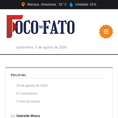
Manaus
Amazonas
32
Umidade
41
quinta-feira, 6 de agosto de 2026
POLICIAL
20 de agosto de 2024
0
 Comentários
3
 mins de leitura
por 
Gabrielle Moura