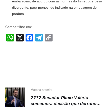
embalagem, de acordo com as normas do Inmetro; e peso
divergente, para menos, do indicado na embalagem do
produto.
Compartilhar em:
W
X
F
T
C
h
a
el
o
at
c
e
p
s
e
gr
y
A
b
a
Li
p
o
m
n
p
o
k
k
Matéria anterior
???? Senador Plínio Valério
comemora decisão que derrubou a