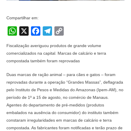
Compartilhar em:
W
X
F
T
C
h
a
el
o
Fiscalização averiguou produtos de grande volume
at
c
e
p
comercializados na capital. Marcas de calcário e terra
s
e
gr
y
compostada também foram reprovadas
A
b
a
Li
Duas marcas de ração animal – para cães e gatos – foram
p
o
m
n
reprovadas durante a operação “Grandes Massas”, deflagrada
p
o
k
pelo Instituto de Pesos e Medidas do Amazonas (Ipem-AM), no
k
período de 1º a 15 de agosto, no comércio de Manaus.
Agentes do departamento de pré-medidos (produtos
embalados na ausência do consumidor) do instituto também
constaram irregularidades em marcas de calcário e terra
compostada. As fabricantes foram notificadas e terão prazo de