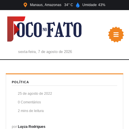
Manaus
Amazonas
34
Umidade
43
sexta-feira, 7 de agosto de 2026
POLÍTICA
25 de agosto de 2022
0
 Comentários
2
 mins de leitura
por 
Luyza Rodrigues