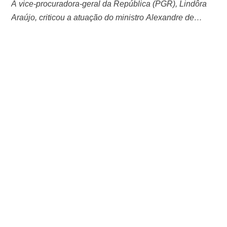
A vice-procuradora-geral da República (PGR), Lindôra
Araújo, criticou a atuação do ministro Alexandre de
Moraes, do Supremo Tribunal Federal (STF), no ato
autorizado pelo juiz do STF contra empresários a favor
do governo. Em uma manifestação enviada ontem à
Corte, Lindôra observou que Moraes passou por cima da
PGR. Isso porque o ministro permitiu que a Polícia …