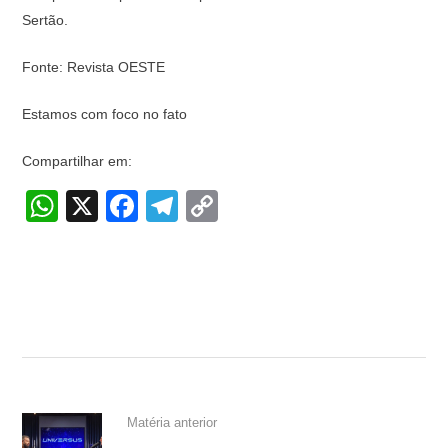
Sertão.
Fonte: Revista OESTE
Estamos com foco no fato
Compartilhar em:
W
X
F
T
C
h
a
el
o
at
c
e
p
s
e
gr
y
A
b
a
Li
p
o
m
n
p
o
k
k
Matéria anterior