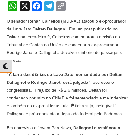
W
X
F
T
C
h
a
el
o
O senador Renan Calheiros (MDB-AL) atacou o ex-procurador
at
c
e
p
da Lava Jato
Deltan Dallagnol
. Em um post publicado no
s
e
gr
y
Twitter na terça-feira 9, Calheiros comemorou a decisão do
A
b
a
Li
Tribunal de Contas da União de condenar o ex-procurador
p
o
m
n
Rodrigo Janot e Dallagnol a devolver dinheiro de passagens
aéreas.
p
o
k
k
“A farra das diárias da Lava Jato, comandada por Deltan
Dallagnol e Rodrigo Janot, será julgada”,
escreveu o
congressista. “Prejuízo de R$ 2,6 milhões. Deltan foi
condenado por mim no CNMP e foi sentenciado a me indenizar
e também ao ex-presidente Lula. É ficha suja, inelegível.”
Dallagnol é pré-candidato a deputado federal pelo Podemos.
Em entrevista a Jovem Pan News
, Dallagnol classificou a