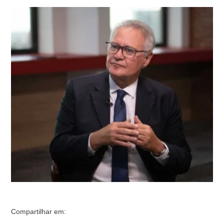
publicado no Twitter na terça-feira 9, Calheiros
comemorou a decisão do Tribunal de Contas da União
de condenar o ex-procurador Rodrigo Janot e Dallagnol
a devolver dinheiro de passagens aéreas. “A farra das
diárias da Lava Jato, comandada por Deltan …
Compartilhar em: