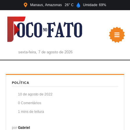
Manaus
Amazonas
26
Umidade
69
sexta-feira, 7 de agosto de 2026
POLÍTICA
10 de agosto de 2022
0
 Comentários
1
 mins de leitura
por 
Gabriel