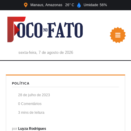
Manaus
Amazonas
26
Umidade
56
sexta-feira, 7 de agosto de 2026
POLÍTICA
28 de julho de 2023
0
 Comentários
3
 mins de leitura
por 
Luyza Rodrigues