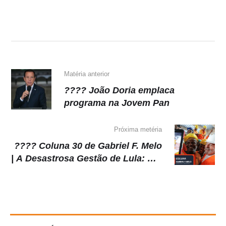
s
e
gr
y
A
b
a
Li
p
o
m
n
p
o
k
k
Matéria anterior
???? João Doria emplaca
programa na Jovem Pan
Próxima metéria
???? Coluna 30 de Gabriel F. Melo
| A Desastrosa Gestão de Lula: Um
Impacto Equivalente ao de uma
Pandemia Global