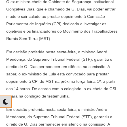
O ex-ministro-chefe do Gabinete de Segurança Institucional
at
c
e
p
Gonçalves Dias, que é chamado de G. Dias, vai poder entrar
s
e
gr
y
mudo e sair calado ao prestar depoimento à Comissão
A
b
a
Li
Parlamentar de Inquérito (CPI) dedicada a investigar os
p
o
m
n
objetivos e os financiadores do Movimento dos Trabalhadores
Rurais Sem Terra (MST).
p
o
k
k
Em decisão proferida nesta sexta-feira, o ministro André
Mendonça, do Supremo Tribunal Federal (STF), garantiu o
direito de G. Dias permanecer em silêncio na comissão. A
saber, o ex-ministro de Lula está convocado para prestar
depoimento à CPI do MST na próxima terça-feira, 1º, a partir
das 14 horas. De acordo com o colegiado, o ex-chefe do GSI
estará na condição de testemunha.
Em decisão proferida nesta sexta-feira, o ministro André
Mendonça, do Supremo Tribunal Federal (STF), garantiu o
direito de G. Dias permanecer em silêncio na comissão. A