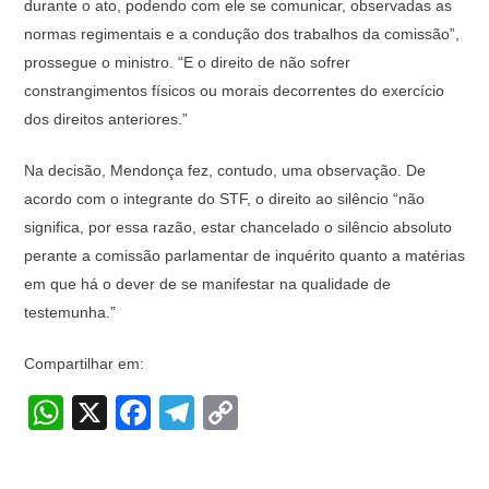
durante o ato, podendo com ele se comunicar, observadas as
normas regimentais e a condução dos trabalhos da comissão”,
prossegue o ministro. “E o direito de não sofrer
constrangimentos físicos ou morais decorrentes do exercício
dos direitos anteriores.”
Na decisão, Mendonça fez, contudo, uma observação. De
acordo com o integrante do STF, o direito ao silêncio “não
significa, por essa razão, estar chancelado o silêncio absoluto
perante a comissão parlamentar de inquérito quanto a matérias
em que há o dever de se manifestar na qualidade de
testemunha.”
Compartilhar em:
W
X
F
T
C
h
a
el
o
at
c
e
p