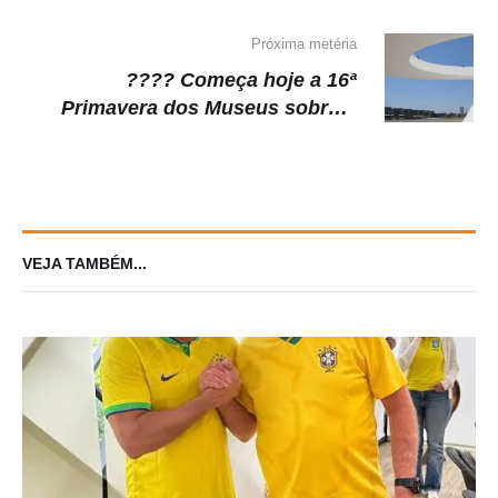
Airbnb
Próxima metéria
???? Começa hoje a 16ª
Primavera dos Museus sobre o
tema ‘Independências e museus:
outros 200, outras histórias”
VEJA TAMBÉM...