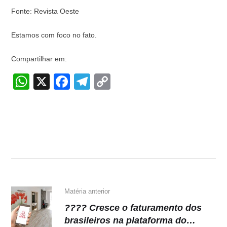
Fonte: Revista Oeste
Estamos com foco no fato.
Compartilhar em:
W
X
F
T
C
h
a
el
o
at
c
e
p
s
e
gr
y
A
b
a
Li
p
o
m
n
p
o
k
k
Matéria anterior
???? Cresce o faturamento dos
brasileiros na plataforma do