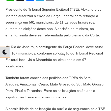
h
a
el
o
Presidente do Tribunal Superior Eleitoral (TSE), Alexandre de
at
c
e
p
Moraes autorizou o envio da Força Federal para reforçar a
s
e
gr
y
segurança em 561 municípios, de 11 Estados brasileiros,
A
b
a
Li
durante as eleições deste ano. A decisão do ministro, no
p
o
m
n
entanto, ainda deve ser referendada pelo plenário da Corte.
p
o
k
No Rio de Janeiro, o contingente da Força Federal deve atuar
k
em 167 municípios, conforme solicitação do Tribunal Regional
Eleitoral local. Já o Maranhão solicitou apoio em 97
localidades.
Também foram concedidos pedidos dos TREs do Acre,
Alagoas, Amazonas, Ceará, Mato Grosso do Sul, Mato Grosso,
Pará, Piauí e Tocantins. Entre as solicitações estão apoio
logístico, inclusive em terras indígenas.
A possibilidade de solicitação do auxílio de segurança pelo TSE