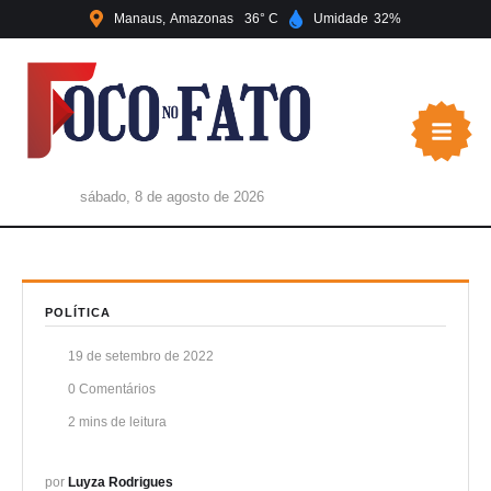
Manaus
Amazonas
36
Umidade
32
sábado, 8 de agosto de 2026
POLÍTICA
19 de setembro de 2022
0
 Comentários
2
 mins de leitura
por 
Luyza Rodrigues