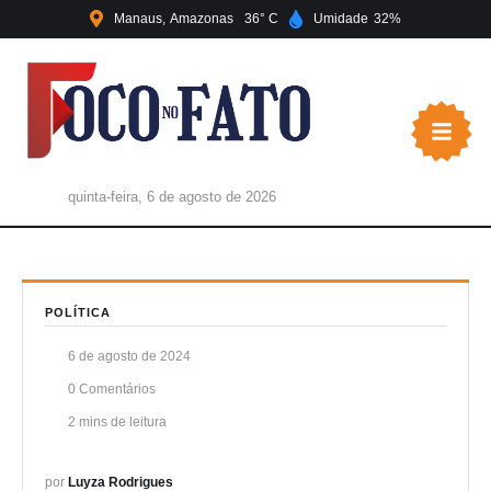
Manaus
Amazonas
36
Umidade
32
quinta-feira, 6 de agosto de 2026
POLÍTICA
6 de agosto de 2024
0
 Comentários
2
 mins de leitura
por 
Luyza Rodrigues