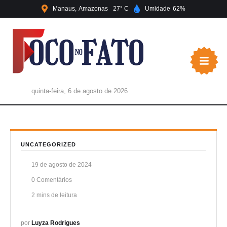
Manaus
Amazonas
27
Umidade
62
quinta-feira, 6 de agosto de 2026
UNCATEGORIZED
19 de agosto de 2024
0
 Comentários
2
 mins de leitura
por 
Luyza Rodrigues