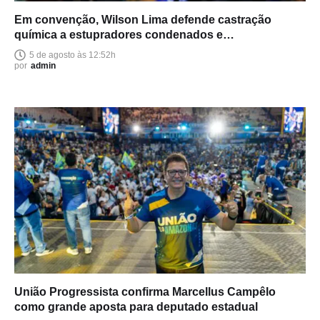
Em convenção, Wilson Lima defende castração
química a estupradores condenados e
endurecimento das leis
5 de agosto às 12:52h
por
admin
União Progressista confirma Marcellus Campêlo
como grande aposta para deputado estadual