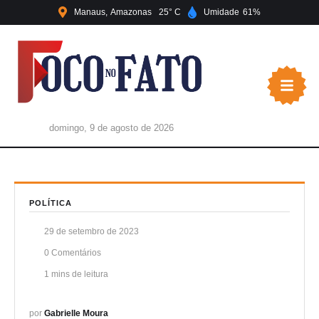
Manaus
Amazonas
25
Umidade
61
domingo, 9 de agosto de 2026
POLÍTICA
29 de setembro de 2023
0
 Comentários
1
 mins de leitura
por 
Gabrielle Moura