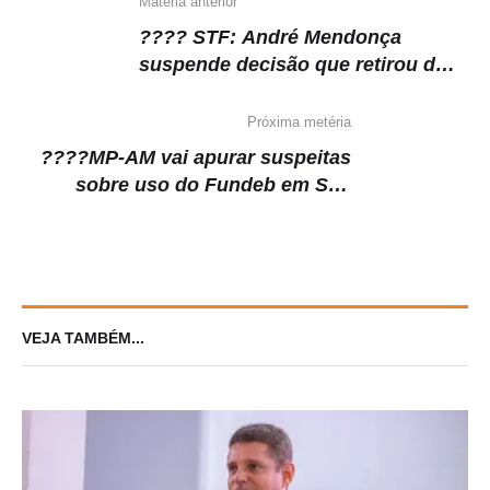
Matéria anterior
???? STF: André Mendonça
suspende decisão que retirou do
ar show do comediante Léo Lins
Próxima metéria
????MP-AM vai apurar suspeitas
sobre uso do Fundeb em São
Paulo de Olivença
VEJA TAMBÉM...