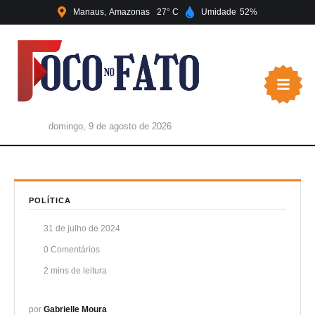
Manaus
Amazonas
27
Umidade
52
domingo, 9 de agosto de 2026
POLÍTICA
31 de julho de 2024
0
 Comentários
2
 mins de leitura
por 
Gabrielle Moura