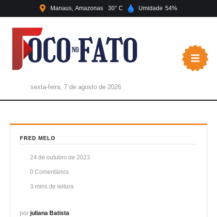
Manaus
Amazonas
30
Umidade
54
sexta-feira, 7 de agosto de 2026
FRED MELO
24 de outubro de 2023
0
 Comentários
3
 mins de leitura
por 
juliana Batista