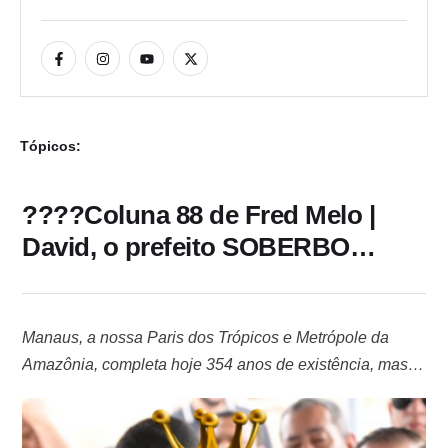
Tópicos:
????Coluna 88 de Fred Melo |
David, o prefeito SOBERBO…
Manaus, a nossa Paris dos Trópicos e Metrópole da
Amazônia, completa hoje 354 anos de existência, mas
sem um prefeito para chamar de seu. Na realidade, o
que temos hoje é um “Rei David”, cuja postura revela um
altíssimo nível de soberba e uma notória resistência a