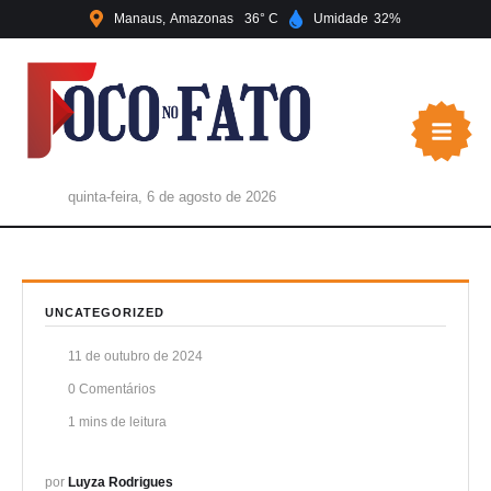
Manaus
Amazonas
36
Umidade
32
quinta-feira, 6 de agosto de 2026
UNCATEGORIZED
11 de outubro de 2024
0
 Comentários
1
 mins de leitura
por 
Luyza Rodrigues