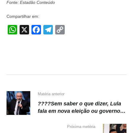
Fonte: Estadão Conteúdo
Compartilhar em:
W
X
F
T
C
h
a
el
o
at
c
e
p
s
e
gr
y
A
b
a
Li
p
o
m
n
p
o
k
k
Matéria anterior
????Sem saber o que dizer, Lula
fala em nova eleição ou governo
de coalizão na Venezuela
Próxima metéria