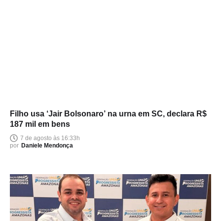
Filho usa ‘Jair Bolsonaro’ na urna em SC, declara R$
187 mil em bens
7 de agosto às 16:33h
por
Daniele Mendonça