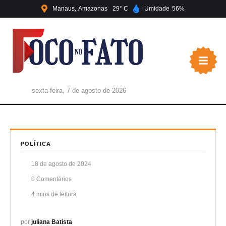
Manaus
Amazonas
29
Umidade
56
sexta-feira, 7 de agosto de 2026
POLÍTICA
18 de agosto de 2024
0
 Comentários
4
 mins de leitura
por 
juliana Batista