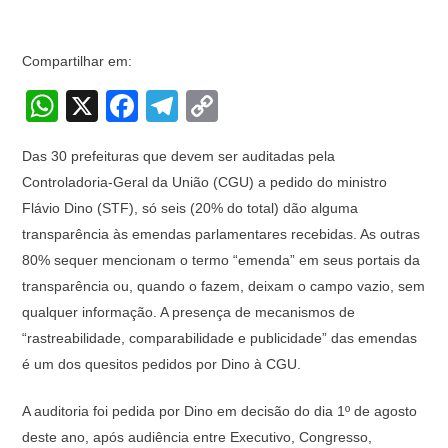
Compartilhar em:
W
X
F
T
C
h
a
el
o
Das 30 prefeituras que devem ser auditadas pela
at
c
e
p
Controladoria-Geral da União (CGU) a pedido do ministro
s
e
gr
y
Flávio Dino (STF), só seis (20% do total) dão alguma
A
b
a
Li
transparência às emendas parlamentares recebidas. As outras
p
o
m
n
80% sequer mencionam o termo “emenda” em seus portais da
transparência ou, quando o fazem, deixam o campo vazio, sem
p
o
k
qualquer informação. A presença de mecanismos de
k
“rastreabilidade, comparabilidade e publicidade” das emendas
é um dos quesitos pedidos por Dino à CGU.
A auditoria foi pedida por Dino em decisão do dia 1º de agosto
deste ano, após audiência entre Executivo, Congresso,