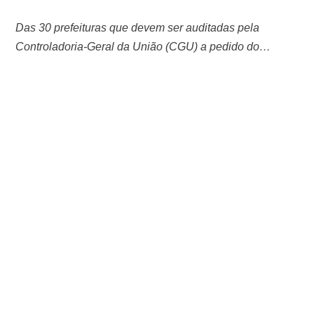
Das 30 prefeituras que devem ser auditadas pela
Controladoria-Geral da União (CGU) a pedido do
ministro Flávio Dino (STF), só seis (20% do total) dão
alguma transparência às emendas parlamentares
recebidas. As outras 80% sequer mencionam o termo
“emenda” em seus portais da transparência ou, quando o
fazem, deixam o campo vazio, sem qualquer informação.
…