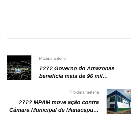
h
a
el
o
at
c
e
p
s
e
gr
y
A
b
a
Li
p
o
m
n
p
o
k
k
Matéria anterior
???? Governo do Amazonas
beneficia mais de 96 mil
moradores de Parintins com
implantação de iluminação pública
Próxima metéria
de LED
???? MPAM move ação contra
Câmara Municipal de Manacapuru
por aumentar número de
vereadores de 17 para 21