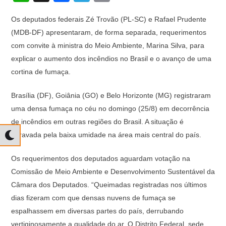
h
a
el
o
Os deputados federais Zé Trovão (PL-SC) e Rafael Prudente
at
c
e
p
(MDB-DF) apresentaram, de forma separada, requerimentos
s
e
gr
y
com convite à ministra do Meio Ambiente, Marina Silva, para
A
b
a
Li
explicar o aumento dos incêndios no Brasil e o avanço de uma
p
o
m
n
cortina de fumaça.
p
o
k
Brasília (DF), Goiânia (GO) e Belo Horizonte (MG) registraram
k
uma densa fumaça no céu no domingo (25/8) em decorrência
de incêndios em outras regiões do Brasil. A situação é
agravada pela baixa umidade na área mais central do país.
Os requerimentos dos deputados aguardam votação na
Comissão de Meio Ambiente e Desenvolvimento Sustentável da
Câmara dos Deputados. “Queimadas registradas nos últimos
dias fizeram com que densas nuvens de fumaça se
espalhassem em diversas partes do país, derrubando
vertiginosamente a qualidade do ar. O Distrito Federal, sede