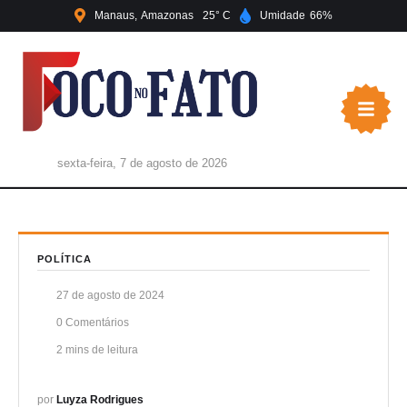
Manaus
Amazonas
25
Umidade
66
sexta-feira, 7 de agosto de 2026
POLÍTICA
27 de agosto de 2024
0
 Comentários
2
 mins de leitura
por 
Luyza Rodrigues