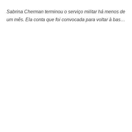
Sabrina Cherman terminou o serviço militar há menos de
um mês. Ela conta que foi convocada para voltar à base
onde serviu, perto do Egito A brasileira Sabrina
Cherman, de 22 anos, é de família do Rio de Janeiro,
mas nasceu em Minas Gerais. Aos 14, foi morar em
Israel para fazer o ensino médio. …