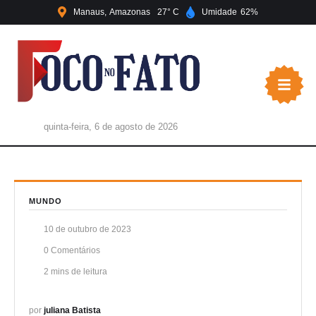
Manaus
Amazonas
27
Umidade
62
quinta-feira, 6 de agosto de 2026
MUNDO
10 de outubro de 2023
0
 Comentários
2
 mins de leitura
por 
juliana Batista