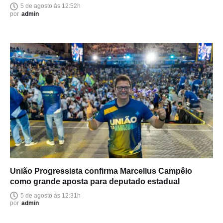
endurecimento das leis
5 de agosto às 12:52h
por
admin
União Progressista confirma Marcellus Campêlo
como grande aposta para deputado estadual
5 de agosto às 12:31h
por
admin