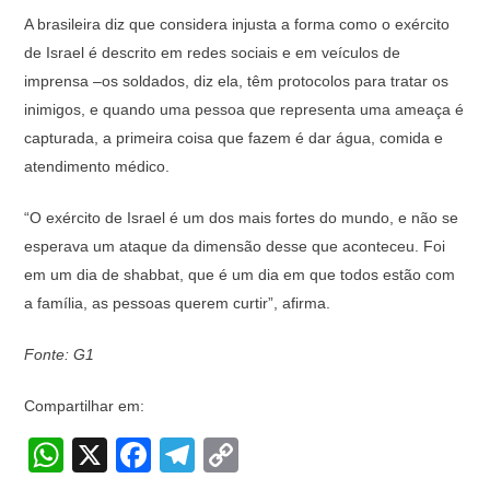
A brasileira diz que considera injusta a forma como o exército
de Israel é descrito em redes sociais e em veículos de
imprensa –os soldados, diz ela, têm protocolos para tratar os
inimigos, e quando uma pessoa que representa uma ameaça é
capturada, a primeira coisa que fazem é dar água, comida e
atendimento médico.
“O exército de Israel é um dos mais fortes do mundo, e não se
esperava um ataque da dimensão desse que aconteceu. Foi
em um dia de shabbat, que é um dia em que todos estão com
a família, as pessoas querem curtir”, afirma.
Fonte: G1
Compartilhar em:
W
X
F
T
C
h
a
el
o