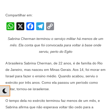
Compartilhar em:
W
X
F
T
C
h
a
el
o
Sabrina Cherman terminou o serviço militar há menos de um
at
c
e
p
mês. Ela conta que foi convocada para voltar à base onde
s
e
gr
y
serviu, perto do Egito
A
b
a
Li
A brasileira Sabrina Cherman, de 22 anos, é de família do Rio
p
o
m
n
de Janeiro, mas nasceu em Minas Gerais. Aos 14, foi morar em
p
o
k
Israel para fazer o ensino médio. Quando acabou, serviu o
k
exército por três anos. Como ela passou um período como
militar, tornou-se israelense.
O tempo dela no exército terminou faz menos de um mês, e
Sabrina afirma que não esperava voltar tão cedo para a