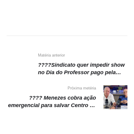
at
c
e
p
s
e
gr
y
A
b
a
Li
p
o
m
n
p
o
k
k
Matéria anterior
????Sindicato quer impedir show
no Dia do Professor pago pela
Prefeitura de Manaus
Próxima metéria
???? Menezes cobra ação
emergencial para salvar Centro de
Manaus