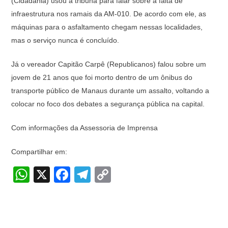
(Cidadania) usou a tribuna para falar sobre a falta de
infraestrutura nos ramais da AM-010. De acordo com ele, as
máquinas para o asfaltamento chegam nessas localidades,
mas o serviço nunca é concluído.
Já o vereador Capitão Carpê (Republicanos) falou sobre um
jovem de 21 anos que foi morto dentro de um ônibus do
transporte público de Manaus durante um assalto, voltando a
colocar no foco dos debates a segurança pública na capital.
Com informações da Assessoria de Imprensa
Compartilhar em:
W
X
F
T
C
h
a
el
o
at
c
e
p
s
e
gr
y