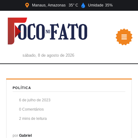
Manaus
Amazonas
35
Umidade
35
sábado, 8 de agosto de 2026
POLÍTICA
6 de julho de 2023
0
 Comentários
2
 mins de leitura
por 
Gabriel