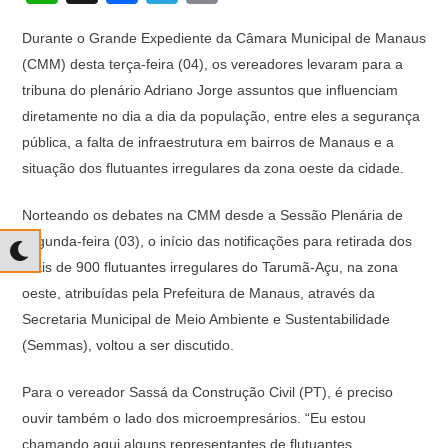
h
a
el
o
Durante o Grande Expediente da Câmara Municipal de Manaus
at
c
e
p
(CMM) desta terça-feira (04), os vereadores levaram para a
s
e
gr
y
tribuna do plenário Adriano Jorge assuntos que influenciam
A
b
a
Li
diretamente no dia a dia da população, entre eles a segurança
p
o
m
n
pública, a falta de infraestrutura em bairros de Manaus e a
situação dos flutuantes irregulares da zona oeste da cidade.
p
o
k
k
Norteando os debates na CMM desde a Sessão Plenária de
segunda-feira (03), o início das notificações para retirada dos
mais de 900 flutuantes irregulares do Tarumã-Açu, na zona
oeste, atribuídas pela Prefeitura de Manaus, através da
Secretaria Municipal de Meio Ambiente e Sustentabilidade
(Semmas), voltou a ser discutido.
Para o vereador Sassá da Construção Civil (PT), é preciso
ouvir também o lado dos microempresários. “Eu estou
chamando aqui alguns representantes de flutuantes,