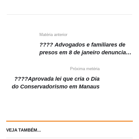
A
b
a
Li
p
o
m
n
p
o
k
k
Matéria anterior
???? Advogados e familiares de
presos em 8 de janeiro denunciam
série de violações de direitos
Próxima metéria
????Aprovada lei que cria o Dia
do Conservadorismo em Manaus
VEJA TAMBÉM...