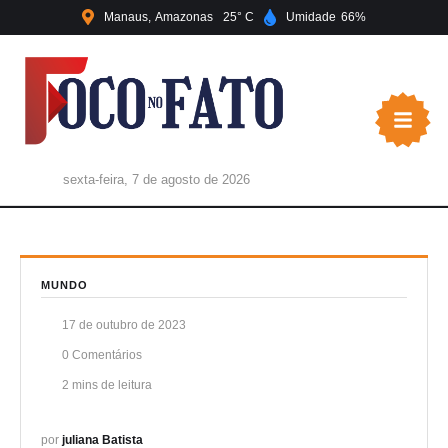
Manaus
Amazonas
25
Umidade
66
sexta-feira, 7 de agosto de 2026
MUNDO
17 de outubro de 2023
0
 Comentários
2
 mins de leitura
por 
juliana Batista