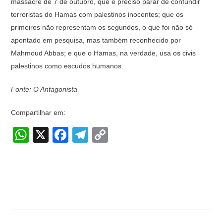
massacre de 7 de outubro, que é preciso parar de confundir
terroristas do Hamas com palestinos inocentes; que os
primeiros não representam os segundos, o que foi não só
apontado em pesquisa, mas também reconhecido por
Mahmoud Abbas; e que o Hamas, na verdade, usa os civis
palestinos como escudos humanos.
Fonte: O Antagonista
Compartilhar em:
W
X
F
T
C
h
a
el
o
at
c
e
p
s
e
gr
y
A
b
a
Li
p
o
m
n