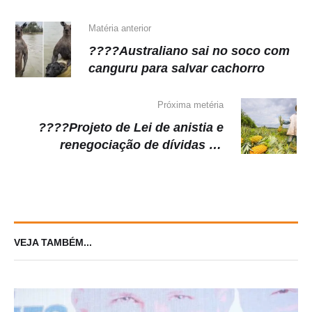
p
o
k
k
Matéria anterior
????Australiano sai no soco com
canguru para salvar cachorro
Próxima metéria
????Projeto de Lei de anistia e
renegociação de dívidas de
produtores rurais é aprovado na
Aleam
VEJA TAMBÉM...