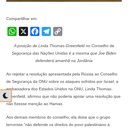
Compartilhar em:
W
X
F
T
C
h
a
el
o
A posição de Linda Thomas-Greenfield no Conselho de
at
c
e
p
Segurança das Nações Unidas é a mesma que Joe Biden
s
e
gr
y
defenderá amanhã na Jordânia
A
b
a
Li
Ao rejeitar a resolução apresentada pela Rússia ao Conselho
p
o
m
n
de Segurança da ONU sobre os ataques sofridos por Israel, a
p
o
k
embaixadora dos Estados Unidos na ONU, Linda Thomas-
k
Greenfield, afirmou que não poderia apoiar uma resolução que
não fizesse menção ao Hamas.
Aos demais membros do conselho, ela disse que o grupo
terrorista “não defende os direitos do povo palestiniano à