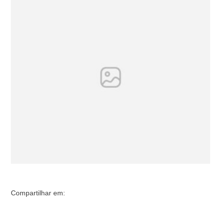
mortos em bombardeios israelenses no sul do Líbano.
De acordo com comunicado do Ministério da Saúde do
Líbano, um combatente de 17 anos do Hezbollah foi
morto e …
Compartilhar em: