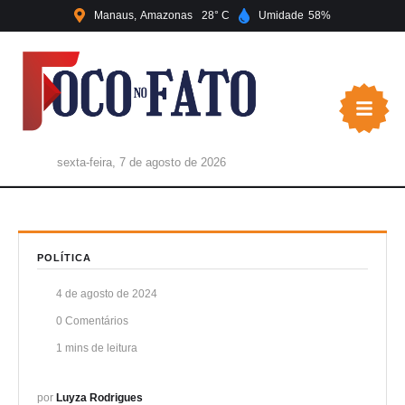
Manaus
Amazonas
28
Umidade
58
sexta-feira, 7 de agosto de 2026
POLÍTICA
4 de agosto de 2024
0
 Comentários
1
 mins de leitura
por 
Luyza Rodrigues