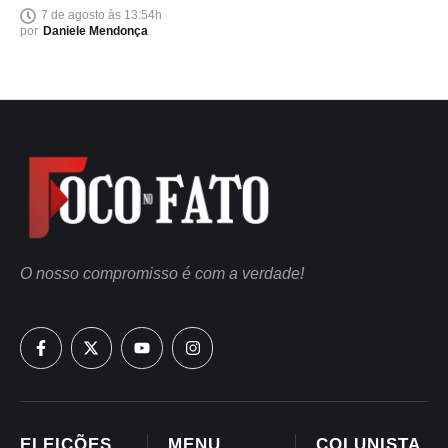
7 de agosto às 13:54h
por
Daniele Mendonça
O nosso compromisso é com a verdade!
ELEIÇÕES
MENU
COLUNISTA