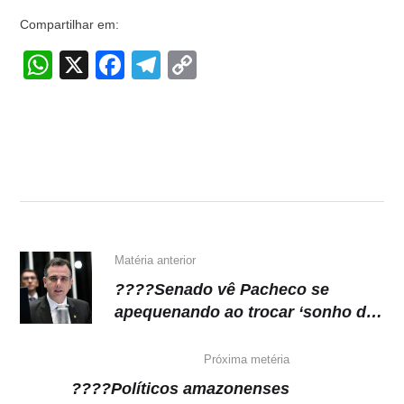
Compartilhar em:
W
X
F
T
C
h
a
el
o
at
c
e
p
s
e
gr
y
A
b
a
Li
p
o
m
n
p
o
k
k
Matéria anterior
????Senado vê Pacheco se
apequenando ao trocar ‘sonho do
STF’ pelo TCU
Próxima metéria
????Políticos amazonenses