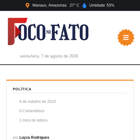
Manaus
Amazonas
27
Umidade
55
sexta-feira, 7 de agosto de 2026
POLÍTICA
8 de outubro de 2023
0
 Comentários
1
 mins de leitura
por 
Luyza Rodrigues