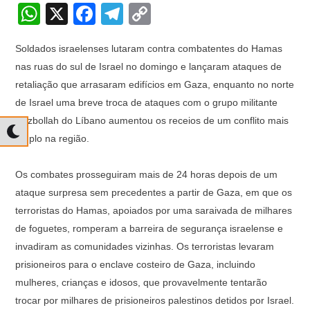
W
X
F
T
C
h
a
el
o
Soldados israelenses lutaram contra combatentes do Hamas
at
c
e
p
nas ruas do sul de Israel no domingo e lançaram ataques de
s
e
gr
y
retaliação que arrasaram edifícios em Gaza, enquanto no norte
A
b
a
Li
de Israel uma breve troca de ataques com o grupo militante
p
o
m
n
Hezbollah do Líbano aumentou os receios de um conflito mais
amplo na região.⁣
p
o
k
k
Os combates prosseguiram mais de 24 horas depois de um
ataque surpresa sem precedentes a partir de Gaza, em que os
terroristas do Hamas, apoiados por uma saraivada de milhares
de foguetes, romperam a barreira de segurança israelense e
invadiram as comunidades vizinhas. Os terroristas levaram
prisioneiros para o enclave costeiro de Gaza, incluindo
mulheres, crianças e idosos, que provavelmente tentarão
trocar por milhares de prisioneiros palestinos detidos por Israel.⁣