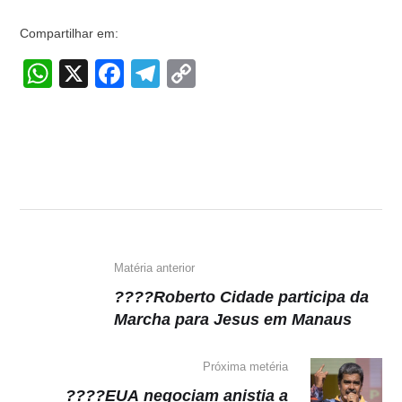
Compartilhar em:
W
X
F
T
C
h
a
el
o
at
c
e
p
s
e
gr
y
A
b
a
Li
p
o
m
n
p
o
k
k
Matéria anterior
????Roberto Cidade participa da
Marcha para Jesus em Manaus
Próxima metéria
????EUA negociam anistia a