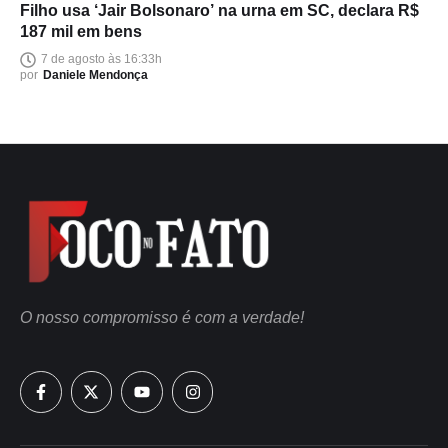
Filho usa ‘Jair Bolsonaro’ na urna em SC, declara R$
187 mil em bens
7 de agosto às 16:33h
por
Daniele Mendonça
O nosso compromisso é com a verdade!