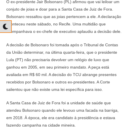
O ex-presidente Jair Bolsonaro (PL) afirmou que vai leiloar um
at
c
e
p
conjuto de joias e doar para a Santa Casa de Juiz de Fora.
s
e
gr
y
Bolsonaro ressaltou que as joias pertencem a ele. A declaração
A
b
a
Li
aconteceu neste sábado, no Recife. Uma multidão que
p
o
m
n
acompanhava o ex-chefe de executivo aplaudiu a decisão dele.
p
o
k
A decisão de Bolsonaro foi tomada após o Tribunal de Contas
k
da União determinar, na última quarta-feira, que o presidente
Lula (PT) não precisaria devolver um relógio de luxo que
ganhou em 2005, em seu primeiro mandato. A peça está
avaliada em R$ 60 mil. A decisão do TCU abrange presentes
recebidos por Bolsonaro e outros ex-presidentes. A Corte
salientou que não existe uma lei específica para isso.
A Santa Casa de Juiz de Fora foi a unidade de saúde que
atendeu Bolsonaro quando ele levouo uma facada na barriga,
em 2018. À época, ele era candidato à presidência e estava
fazendo campanha na cidade mineira.