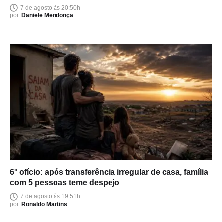
política
7 de agosto às 20:50h
por
Daniele Mendonça
6° ofício: após transferência irregular de casa, família
com 5 pessoas teme despejo
7 de agosto às 19:51h
por
Ronaldo Martins