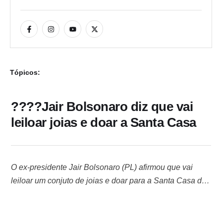
Tópicos:
????Jair Bolsonaro diz que vai
leiloar joias e doar a Santa Casa
O ex-presidente Jair Bolsonaro (PL) afirmou que vai
leiloar um conjuto de joias e doar para a Santa Casa de
Juiz de Fora. Bolsonaro ressaltou que as joias
pertencem a ele. A declaração aconteceu neste sábado,
no Recife. Uma multidão que acompanhava o ex-chefe