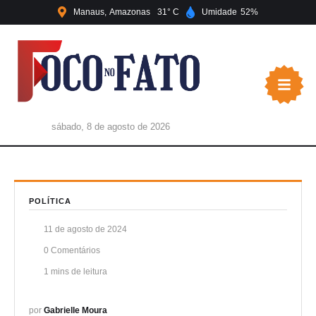
Manaus
Amazonas
31
Umidade
52
sábado, 8 de agosto de 2026
POLÍTICA
11 de agosto de 2024
0
 Comentários
1
 mins de leitura
por 
Gabrielle Moura