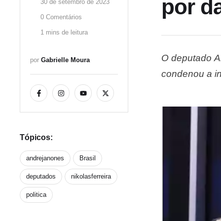
por d
30 de setembro de 2023
0
 Comentários
1
 mins de leitura
O deputado An
por 
Gabrielle Moura
condenou a in
Justiça de Mi
por Janones 
Tópicos:
andrejanones
Brasil
deputados
nikolasferreira
politica