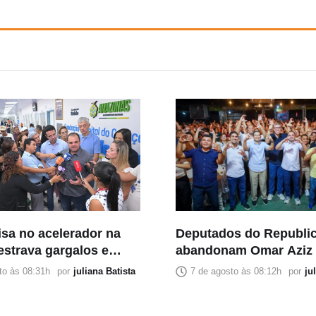
isa no acelerador na
Deputados do Republi
estrava gargalos e
abandonam Omar Aziz
 imprimir sua marca
declaram apoio a Robe
to às 08:31h
por
juliana Batista
7 de agosto às 08:12h
por
ju
no
Cidade