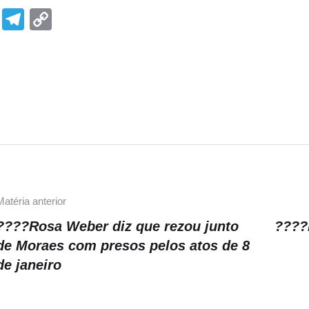
F
T
C
a
el
o
c
e
p
e
gr
y
b
a
Li
o
m
n
o
k
k
Matéria anterior
????Rosa Weber diz que rezou junto
????
de Moraes com presos pelos atos de 8
de janeiro