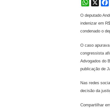
W
X
h
O deputado Andr
at
indenizar em R$
s
condenado o de
A
p
O caso apurava 
p
congressista af
Advogados do Br
publicação de J
Nas redes socia
decisão da justi
Compartilhar e