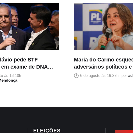
Flávio pede STF
Maria do Carmo esque
e em exame de DNA
adversários políticos e
tar suspeita de estupro
imprensa como princip
to às 18:10h
6 de agosto às 16:27h
por
ad
 Mendonça
inimiga
ELEIÇÕES