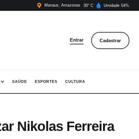
Manaus
Amazonas
30
Umidade
54
Entrar
Cadastrar
SAÚDE
ESPORTES
CULTURA
r Nikolas Ferreira