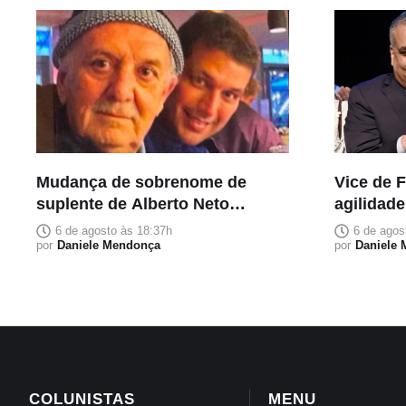
Mudança de sobrenome de
Vice de 
suplente de Alberto Neto
agilidad
homenageia pai falecido e
para afas
6 de agosto às 18:37h
6 de agos
carrega significado familiar
por
Daniele Mendonça
por
Daniele
COLUNISTAS
MENU