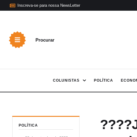
Inscreva-se para nossa NewsLetter
Procurar
COLUNISTAS
POLÍTICA
ECONO
????J
POLÍTICA