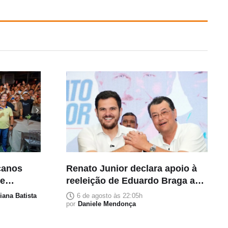
canos
Renato Junior declara apoio à
 e
reeleição de Eduardo Braga ao
rto
Senado
liana Batista
6 de agosto às 22:05h
por
Daniele Mendonça