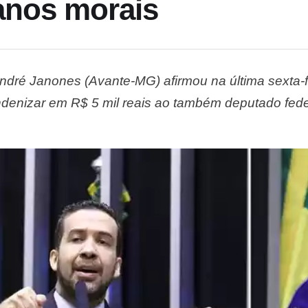
anos morais
dré Janones (Avante-MG) afirmou na última sexta-fe
denizar em R$ 5 mil reais ao também deputado federa
nas Gerais havia condenado o deputado por danos m
no …