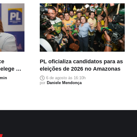
ce
PL oficializa candidatos para as
 elege a
eleições de 2026 no Amazonas
al
min
6 de agosto às 16:10h
por
Daniele Mendonça