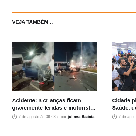
VEJA TAMBÉM...
Acidente: 3 crianças ficam
Cidade p
gravemente feridas e motorista
Saúde, d
de app morre na Avenida do
começa a
7 de agosto às 09:08h
por
juliana Batista
7 de agos
Turismo
no gover