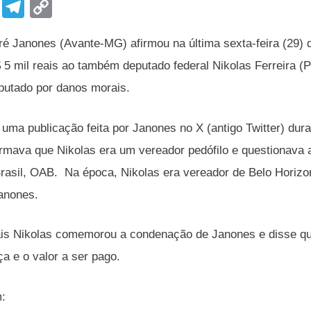
F
T
C
a
el
o
é Janones (Avante-MG) afirmou na última sexta-feira (29) 
c
e
p
 5 mil reais ao também deputado federal Nikolas Ferreira (
e
gr
y
putado por danos morais.
b
a
Li
o
m
n
uma publicação feita por Janones no X (antigo Twitter) dur
o
k
irmava que Nikolas era um vereador pedófilo e questionava
k
asil, OAB. Na época, Nikolas era vereador de Belo Horizon
anones.
is Nikolas comemorou a condenação de Janones e disse que a
ça e o valor a ser pago.
m: