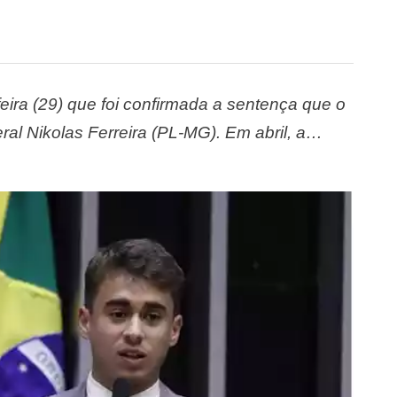
ira (29) que foi confirmada a sentença que o
l Nikolas Ferreira (PL-MG). Em abril, a
orais. O caso apurava uma publicação feita