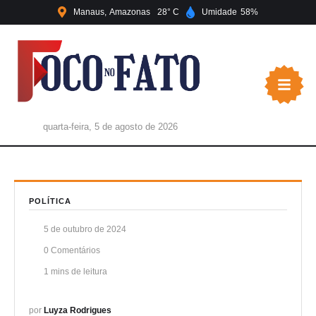
Manaus
Amazonas
28
Umidade
58
quarta-feira, 5 de agosto de 2026
POLÍTICA
5 de outubro de 2024
0
 Comentários
1
 mins de leitura
por 
Luyza Rodrigues