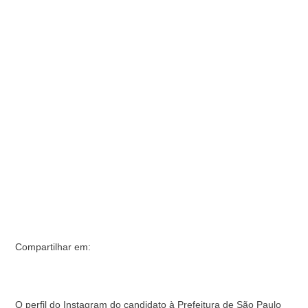
candidato ao cargo, que alegou difamação em um vídeo
postado por Marçal. No vídeo, …
Compartilhar em:
O perfil do Instagram do candidato à Prefeitura de São Paulo