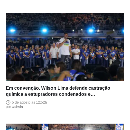
Em convenção, Wilson Lima defende castração
química a estupradores condenados e
endurecimento das leis
5 de agosto às 12:52h
por
admin