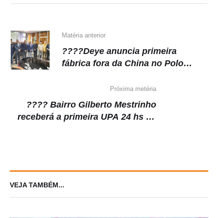
p
o
m
n
p
o
k
k
Matéria anterior
????Deye anuncia primeira
fábrica fora da China no Polo
Industrial de Manaus
Próxima metéria
???? Bairro Gilberto Mestrinho
receberá a primeira UPA 24 hs de
Manaus, afirma Roberto Cidade
VEJA TAMBÉM...