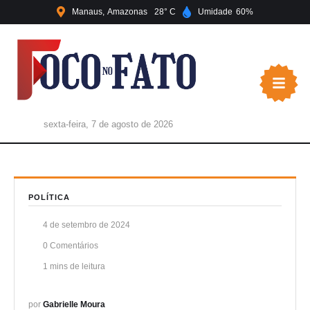
Manaus
Amazonas
28
Umidade
60
sexta-feira, 7 de agosto de 2026
POLÍTICA
4 de setembro de 2024
0
 Comentários
1
 mins de leitura
por 
Gabrielle Moura