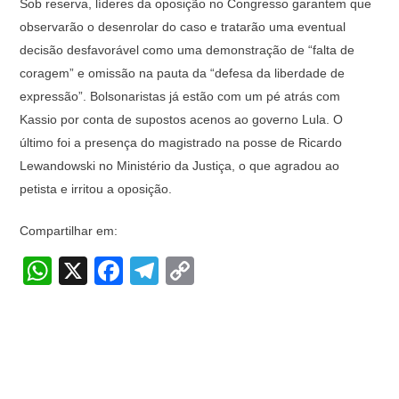
Sob reserva, líderes da oposição no Congresso garantem que
observarão o desenrolar do caso e tratarão uma eventual
decisão desfavorável como uma demonstração de “falta de
coragem” e omissão na pauta da “defesa da liberdade de
expressão”. Bolsonaristas já estão com um pé atrás com
Kassio por conta de supostos acenos ao governo Lula. O
último foi a presença do magistrado na posse de Ricardo
Lewandowski no Ministério da Justiça, o que agradou ao
petista e irritou a oposição.
Compartilhar em:
W
X
F
T
C
h
a
el
o
at
c
e
p
s
e
gr
y
A
b
a
Li