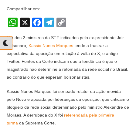
Compartilhar em:
W
X
F
T
C
h
a
el
o
Um dos 2 ministros do STF indicados pelo ex-presidente Jair
at
c
e
p
Bolsonaro,
Kassio Nunes Marques
tende a frustrar a
s
e
gr
y
expectativa da oposição em relação à volta do X, o antigo
A
b
a
Li
Twitter. Fontes da Corte indicam que a tendência é que o
p
o
m
n
magistrado não determine a retomada da rede social no Brasil,
ao contrário do que esperam bolsonaristas.
p
o
k
k
Kassio Nunes Marques foi sorteado relator da ação movida
pelo Novo e apoiada por lideranças da oposição, que criticam o
bloqueio da rede social determinado pelo ministro Alexandre de
Moraes. A derrubada do X foi
referendada pela primeira
turma
da Suprema Corte.