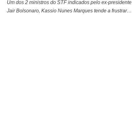
Um dos 2 ministros do STF indicados pelo ex-presidente
Jair Bolsonaro, Kassio Nunes Marques tende a frustrar a
expectativa da oposição em relação à volta do X, o
antigo Twitter. Fontes da Corte indicam que a tendência
é que o magistrado não determine a retomada da rede
social no Brasil, ao contrário do que esperam
bolsonaristas. Kassio …