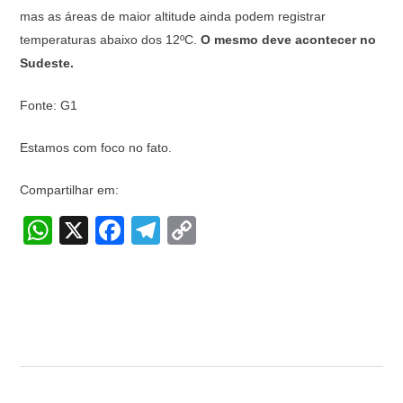
mas as áreas de maior altitude ainda podem registrar
temperaturas abaixo dos 12ºC.
O mesmo deve acontecer no
Sudeste.
Fonte: G1
Estamos com foco no fato.
Compartilhar em:
W
X
F
T
C
h
a
el
o
at
c
e
p
s
e
gr
y
A
b
a
Li
p
o
m
n