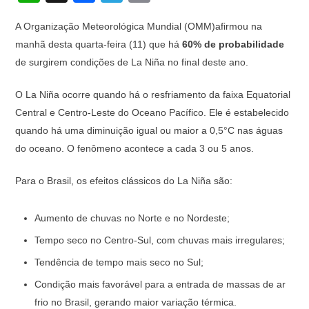
h
a
el
o
A Organização Meteorológica Mundial (OMM)afirmou na
at
c
e
p
manhã desta quarta-feira (11) que há
60% de probabilidade
s
e
gr
y
de surgirem condições de La Niña no final deste ano.
A
b
a
Li
O La Niña ocorre quando há o resfriamento da faixa Equatorial
p
o
m
n
Central e Centro-Leste do Oceano Pacífico. Ele é estabelecido
p
o
k
quando há uma diminuição igual ou maior a 0,5°C nas águas
k
do oceano. O fenômeno acontece a cada 3 ou 5 anos.
Para o Brasil, os efeitos clássicos do La Niña são:
Aumento de chuvas no Norte e no Nordeste;
Tempo seco no Centro-Sul, com chuvas mais irregulares;
Tendência de tempo mais seco no Sul;
Condição mais favorável para a entrada de massas de ar
frio no Brasil, gerando maior variação térmica.