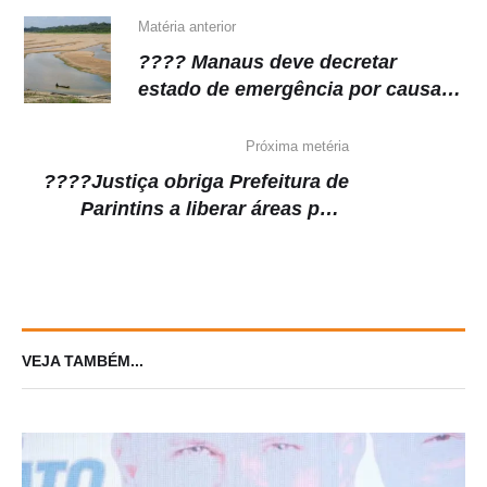
p
o
k
k
Matéria anterior
???? Manaus deve decretar
estado de emergência por causa
da seca
Próxima metéria
????Justiça obriga Prefeitura de
Parintins a liberar áreas para
obras de água e esgoto
VEJA TAMBÉM...