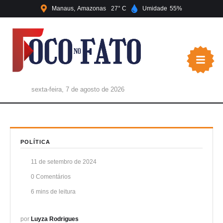
Manaus
Amazonas
27
Umidade
55
sexta-feira, 7 de agosto de 2026
POLÍTICA
11 de setembro de 2024
0
 Comentários
6
 mins de leitura
por 
Luyza Rodrigues