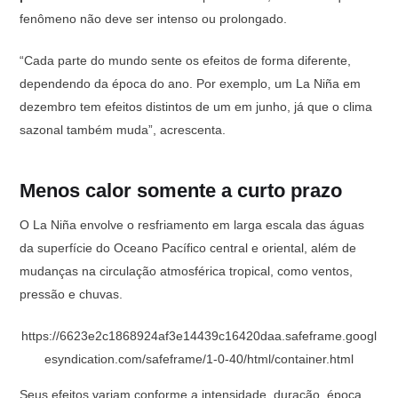
fenômeno não deve ser intenso ou prolongado.
“Cada parte do mundo sente os efeitos de forma diferente,
dependendo da época do ano. Por exemplo, um La Niña em
dezembro tem efeitos distintos de um em junho, já que o clima
sazonal também muda”, acrescenta.
Menos calor somente a curto prazo
O La Niña envolve o resfriamento em larga escala das águas
da superfície do Oceano Pacífico central e oriental, além de
mudanças na circulação atmosférica tropical, como ventos,
pressão e chuvas.
https://6623e2c1868924af3e14439c16420daa.safeframe.googl
esyndication.com/safeframe/1-0-40/html/container.html
Seus efeitos variam conforme a intensidade, duração, época