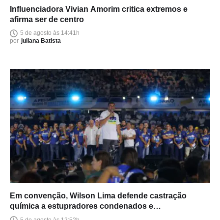
Influenciadora Vivian Amorim critica extremos e
afirma ser de centro
5 de agosto às 14:41h
por
juliana Batista
Em convenção, Wilson Lima defende castração
química a estupradores condenados e
endurecimento das leis
5 de agosto às 12:52h