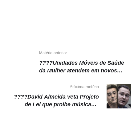
at
c
e
p
s
e
gr
y
A
b
a
Li
p
o
m
n
p
o
k
k
Matéria anterior
????Unidades Móveis de Saúde
da Mulher atendem em novos
locais a partir de segunda-feira
(25)
Próxima metéria
????David Almeida veta Projeto
de Lei que proíbe músicas e
danças eróticas nas escolas