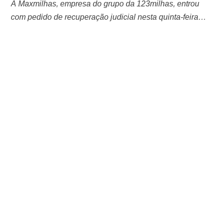
A Maxmilhas, empresa do grupo da 123milhas, entrou
com pedido de recuperação judicial nesta quinta-feira
(21), no Tribunal de Justiça de Minas Gerais. Segundo a
companhia, o pedido de recuperação judicial se deve,
principalmente, aos efeitos no mercado de agências de
turismo online decorrentes da reestruturação da
123milhas. “Ainda que a Maxmilhas tenha uma operação
…