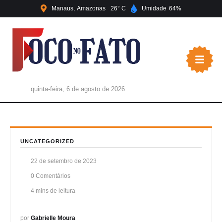
Manaus
Amazonas
26
Umidade
64
quinta-feira, 6 de agosto de 2026
UNCATEGORIZED
22 de setembro de 2023
0
 Comentários
4
 mins de leitura
por 
Gabrielle Moura