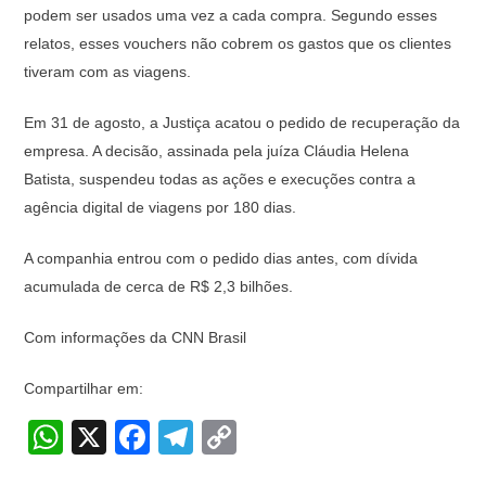
podem ser usados uma vez a cada compra. Segundo esses
relatos, esses vouchers não cobrem os gastos que os clientes
tiveram com as viagens.
Em 31 de agosto, a Justiça acatou o pedido de recuperação da
empresa. A decisão, assinada pela juíza Cláudia Helena
Batista, suspendeu todas as ações e execuções contra a
agência digital de viagens por 180 dias.
A companhia entrou com o pedido dias antes, com dívida
acumulada de cerca de R$ 2,3 bilhões.
Com informações da CNN Brasil
Compartilhar em:
W
X
F
T
C
h
a
el
o