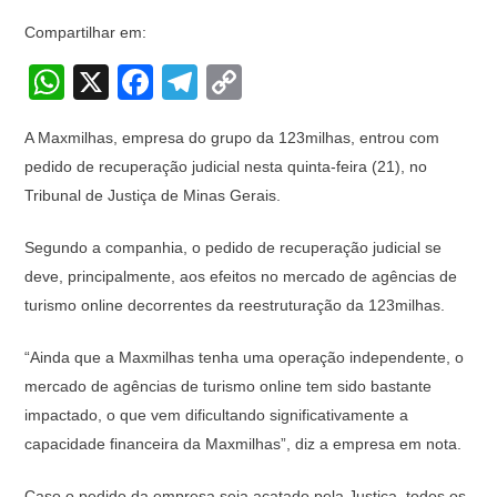
Compartilhar em:
W
X
F
T
C
h
a
el
o
A Maxmilhas, empresa do grupo da 123milhas, entrou com
at
c
e
p
pedido de recuperação judicial nesta quinta-feira (21), no
s
e
gr
y
Tribunal de Justiça de Minas Gerais.
A
b
a
Li
Segundo a companhia, o pedido de recuperação judicial se
p
o
m
n
deve, principalmente, aos efeitos no mercado de agências de
p
o
k
turismo online decorrentes da reestruturação da 123milhas.
k
“Ainda que a Maxmilhas tenha uma operação independente, o
mercado de agências de turismo online tem sido bastante
impactado, o que vem dificultando significativamente a
capacidade financeira da Maxmilhas”, diz a empresa em nota.
Caso o pedido da empresa seja acatado pela Justiça, todos os