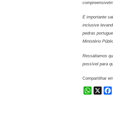
compreensivelme
É importante sal
inclusive levan
pedras portugue
Ministério Públ
Ressaltamos que
possível para q
Compartilhar e
W
X
h
at