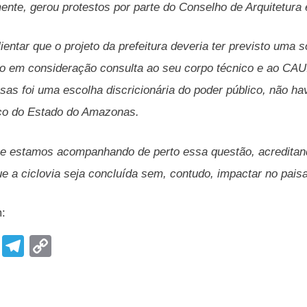
nte, gerou protestos por parte do Conselho de Arquitetura
ientar que o projeto da prefeitura deveria ter previsto uma
do em consideração consulta ao seu corpo técnico e ao CAU. 
sas foi uma escolha discricionária do poder público, não h
ico do Estado do Amazonas.
 estamos acompanhando de perto essa questão, acreditando
ue a ciclovia seja concluída sem, contudo, impactar no pai
m:
F
T
C
a
el
o
c
e
p