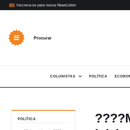
Inscreva-se para nossa NewsLetter
Procurar
COLUNISTAS
POLÍTICA
ECONO
????M
POLÍTICA