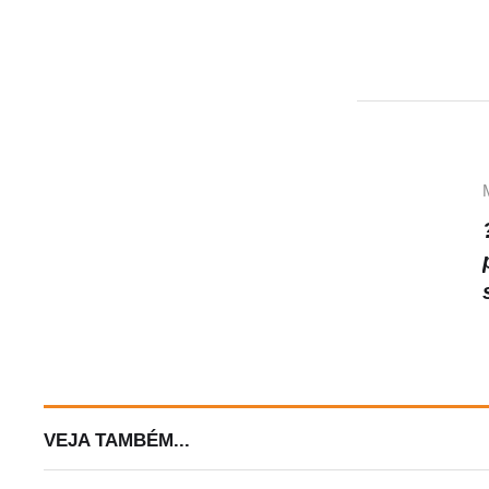
s
A
p
p
VEJA TAMBÉM...