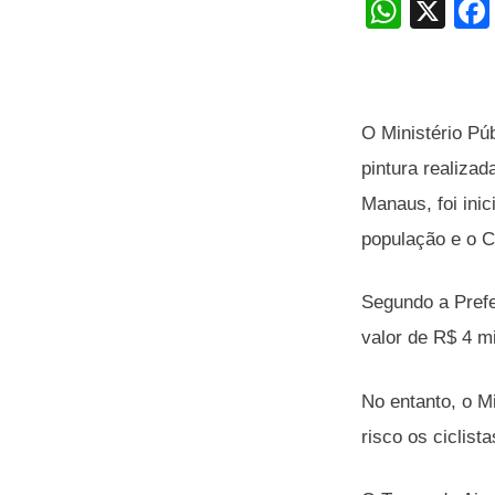
W
X
h
at
s
O Ministério Pú
A
pintura realiza
p
Manaus, foi inic
p
população e o C
Segundo a Prefe
valor de R$ 4 m
No entanto, o Mi
risco os ciclist