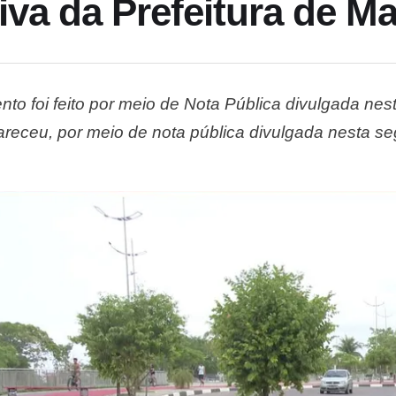
tiva da Prefeitura de 
nto foi feito por meio de Nota Pública divulgada n
receu, por meio de nota pública divulgada nesta seg
s pedras portuguesas do calçadão do Complexo Turí
iciativa da Prefeitura de …