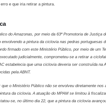
rro e que iria retirar a pintura.
ica
blico do Amazonas, por meio da 63ª Promotoria de Justiça d
o envolvendo a pintura da ciclovia nas pedras portuguesas d
do firmado com este Ministério Público, por meio de um T
executado judicialmente, comprometeu-se a retirar a ciclofa
AC estabelecia que uma ciclovia deveria ser construída na
ecidas pela ABNT.
 que o Ministério Público não se envolveu diretamente nos 
intura da ciclovia. A atuação do MPAM se limitou à fiscali
statou-se, no último dia 22, que a pintura da ciclovia avanç