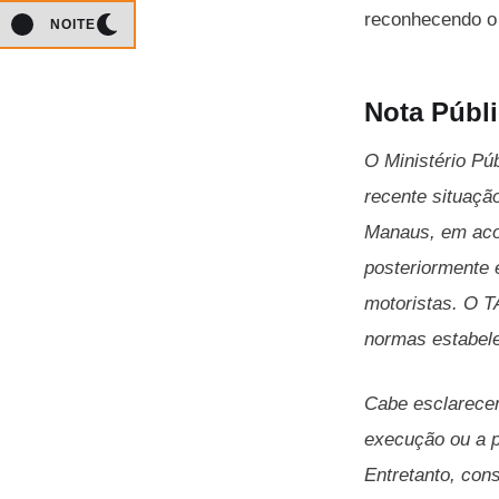
reconhecendo o e
NOITE
Nota Públ
O Ministério Pú
recente situaçã
Manaus, em acor
posteriormente 
motoristas. O T
normas estabel
Cabe esclarecer
execução ou a p
Entretanto, con