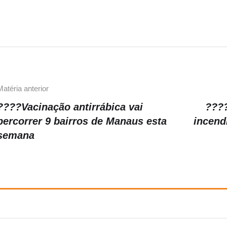
e
gr
y
b
a
Li
o
m
n
o
k
k
Matéria anterior
????Vacinação antirrábica vai
????
percorrer 9 bairros de Manaus esta
incend
semana