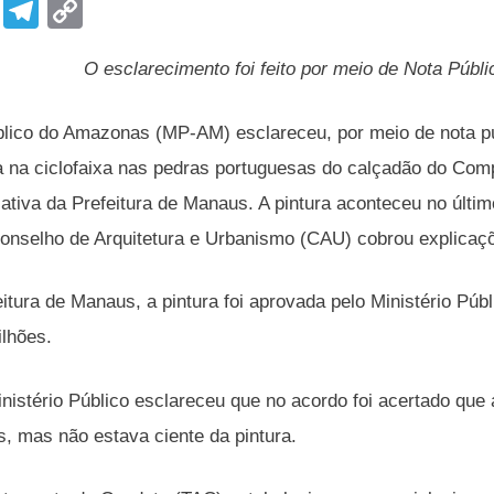
F
T
C
a
el
o
O esclarecimento foi feito por meio de Nota Públ
c
e
p
e
gr
y
blico do Amazonas (MP-AM) esclareceu, por meio de nota púb
b
a
Li
da na ciclofaixa nas pedras portuguesas do calçadão do Com
o
m
n
iativa da Prefeitura de Manaus. A pintura aconteceu no último
o
k
onselho de Arquitetura e Urbanismo (CAU) cobrou explicaçõ
k
itura de Manaus, a pintura foi aprovada pelo Ministério Púb
ilhões.
nistério Público esclareceu que no acordo foi acertado que a
as, mas não estava ciente da pintura.