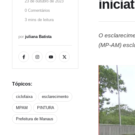
inicia
23 de outubro de 2023
0
 Comentários
3
 mins de leitura
O esclarecime
por 
juliana Batista
(MP-AM) escla
ciclofaixa na
Manaus, foi in
Tópicos:
ciclofaixa
esclarecimento
MPAM
PINTURA
Prefeitura de Manaus