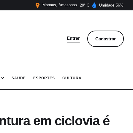
Manaus
Amazonas
29
Umidade
56
Entrar
Cadastrar
SAÚDE
ESPORTES
CULTURA
tura em ciclovia é