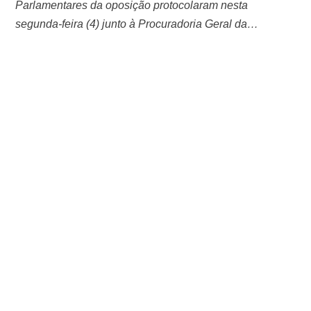
Parlamentares da oposição protocolaram nesta
segunda-feira (4) junto à Procuradoria Geral da
República (PGR) um pedido de impeachment contra o
ministro da Justiça e Segurança Pública, Flávio Dino. No
documento, os parlamentares argumentam que houve
crime de responsabilidade relativo ao não envio e
possível destruição das imagens dos atos do dia 8 de
janeiro. “Das …