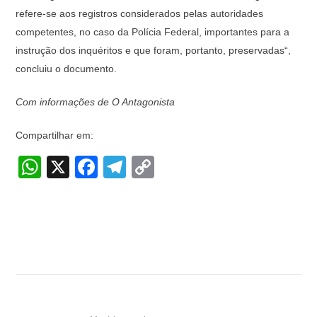
refere-se aos registros considerados pelas autoridades
competentes, no caso da Polícia Federal, importantes para a
instrução dos inquéritos e que foram, portanto, preservadas“,
concluiu o documento.
Com informações de O Antagonista
Compartilhar em:
W
X
F
T
C
h
a
el
o
at
c
e
p
s
e
gr
y
A
b
a
Li
p
o
m
n
p
o
k