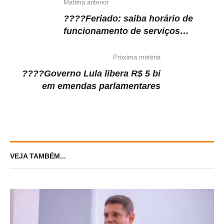
k
Matéria anterior
????Feriado: saiba horário de
funcionamento de serviços
essenciais e do comércio no
Amazonas
Próxima metéria
????Governo Lula libera R$ 5 bi
em emendas parlamentares
VEJA TAMBÉM...