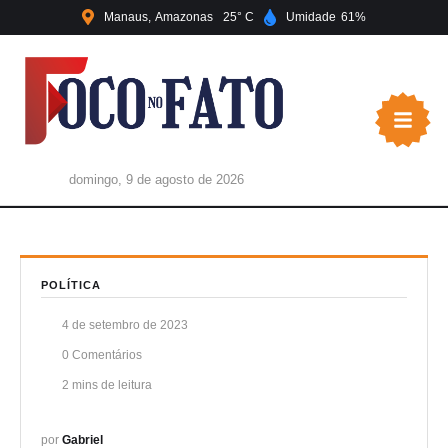
Manaus
Amazonas
25
Umidade
61
domingo, 9 de agosto de 2026
POLÍTICA
4 de setembro de 2023
0
 Comentários
2
 mins de leitura
por 
Gabriel