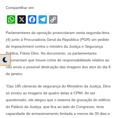
Compartilhar em:
W
X
F
T
C
h
a
el
o
Parlamentares da oposição protocolaram nesta segunda-feira
at
c
e
p
(4) junto à Procuradoria Geral da República (PGR) um pedido
s
e
gr
y
de impeachment contra o ministro da Justiça e Segurança
A
b
a
Li
Pública, Flávio Dino. No documento, os parlamentares
p
o
m
n
argumentam que houve crime de responsabilidade relativo ao
não envio e possível destruição das imagens dos atos do dia 8
p
o
k
de janeiro.
k
“Das 185 câmeras de segurança do Ministério da Justiça, Dino
só enviou as imagens de quatro delas à CPMI. Ao ser
questionado, ele alegou que o sistema de gravação do edifício
do Palácio da Justiça, que fica ao lado do Congresso, teria
capacidade de armazenamento limitada a menos de 30 dias e